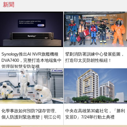
新聞
Synology推出AI NVR旗艦機種
擘劃消防署訓練中心發展藍圖，
DVA7400，完整打造本地端集中
打造印太災防韌性樞紐！
管理與智慧安防架構
化學事故如何預防?儲存管理、
中央在高雄第30處社宅，「勝利
個人防護到緊急應變｜明江公司
安居D」7/24舉行動土典禮