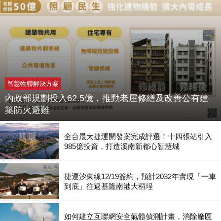
智慧物聯解決方案
內政部規劃投入62.5億，推動老屋修繕及改善公有建
築防火避難
全台最大捷運開發案完成評選！十四張站引入
985億投資，打造溪南新都心智慧城
捷運汐東線12/19簽約，預計2032年實現「一車
到底」往返基隆南港大稻埕
如何建立互聯網安全氣體偵測計畫，消除廠區