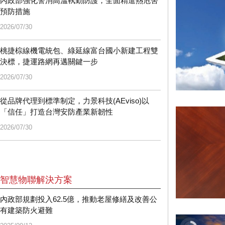
內政部強化警消高溫執勤防護，全面精進熱危害
預防措施
2026/07/30
桃捷棕線機電統包、綠延線富台國小新建工程雙
決標，捷運路網再邁關鍵一步
2026/07/30
從品牌代理到標準制定，力景科技(AEviso)以
「信任」打造台灣安防產業新韌性
2026/07/30
智慧物聯解決方案
內政部規劃投入62.5億，推動老屋修繕及改善公
有建築防火避難