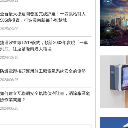
2025/09/12
全台最大捷運開發案完成評選！十四張站引入
985億投資，打造溪南新都心智慧城
2025/09/06
捷運汐東線12/19簽約，預計2032年實現「一車
到底」往返基隆南港大稻埕
2024/12/19
防爆電纜接頭運用於工廠電氣系統安全的優勢
2024/06/25
如何建立互聯網安全氣體偵測計畫，消除廠區危
險作業問題？
2024/06/25