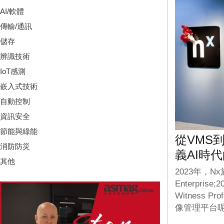
AI/軟體
傳輸/通訊
儲存
辨識技術
IoT感測
嵌入式技術
自動控制
資訊安全
節能與綠能
從VMS到V
消防防災
義AI時
其他
2023年，N
Enterpr
Witness 
像管理平台呢？