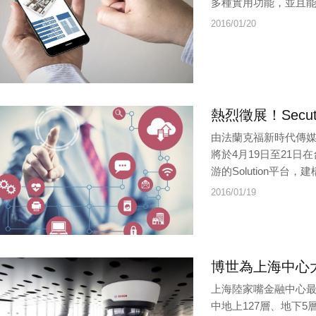
多種實用功能，並且能
2016/01/20
熱烈徵展！Secute
由法蘭克福新時代傳媒主辦
將於4月19日至21
游的Solution平台，
2016/01/19
博世為上海中心
上海陸家嘴金融中心最
中地上127層、地下