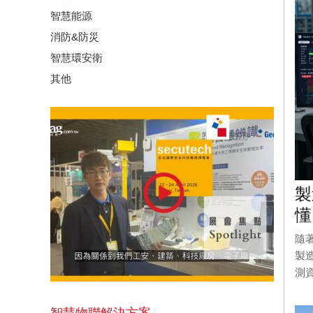
智慧能源
消防&防災
智慧環安衛
其他
製
懂
隨
製
測