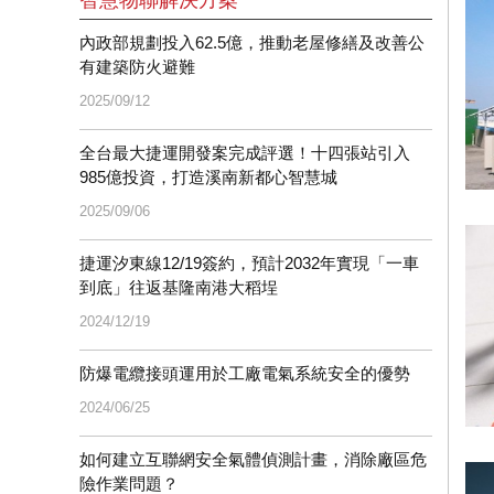
智慧物聯解決方案
內政部規劃投入62.5億，推動老屋修繕及改善公
有建築防火避難
2025/09/12
全台最大捷運開發案完成評選！十四張站引入
985億投資，打造溪南新都心智慧城
2025/09/06
捷運汐東線12/19簽約，預計2032年實現「一車
到底」往返基隆南港大稻埕
2024/12/19
防爆電纜接頭運用於工廠電氣系統安全的優勢
2024/06/25
如何建立互聯網安全氣體偵測計畫，消除廠區危
險作業問題？