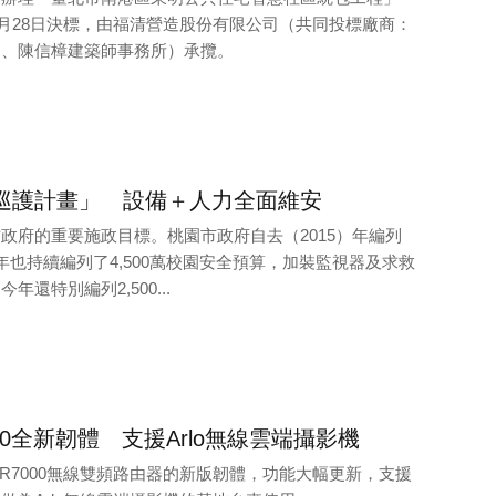
12月28日決標，由福清營造股份有限公司（共同投標廠商：
司、陳信樟建築師事務所）承攬。
巡護計畫」 設備＋人力全面維安
政府的重要施政目標。桃園市政府自去（2015）年編列
16）年也持續編列了4,500萬校園安全預算，加裝監視器及求救
還特別編列2,500...
7000全新韌體 支援Arlo無線雲端攝影機
出R7000無線雙頻路由器的新版韌體，功能大幅更新，支援