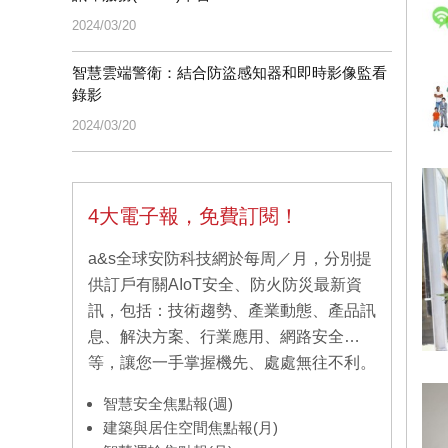
2024/03/20
智慧雲端警衛：結合防盜感知器和即時影像監看
錄影
2024/03/20
4大電子報，免費訂閱！
a&s全球安防科技網於每周／月，分別提
供訂戶有關AIoT安全、防火防災最新資
訊，包括：技術趨勢、產業動態、產品訊
息、解決方案、行業應用、網路安全…
等，讓您一手掌握機先、處處無往不利。
智慧安全焦點報(週)
建築與居住空間焦點報(月)