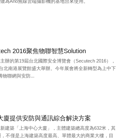
做為Arlo無線雲端攝影機的基地台來使用。
ch 2016聚焦物聯智慧Solution
的第19屆台北國際安全博覽會（Secutech 2016），
日在台北南港展覽館盛大舉辦。今年展會將全新轉型為上中下
建構物聯網與安防...
大廈提供安防與通訊綜合解決方案
新建築「上海中心大廈」，主體建築總高度為632米，其
5層，不僅是上海建築高度最高、單體最大的商業大樓，目