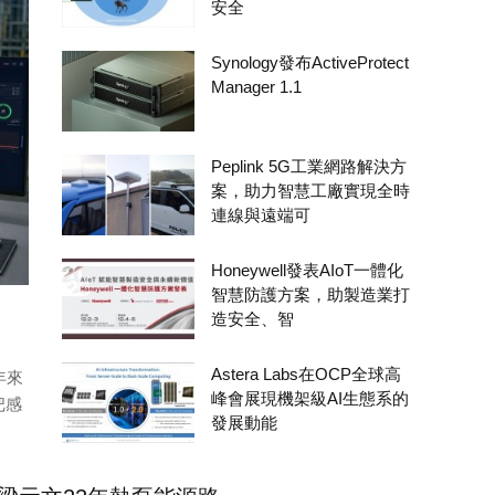
安全
Synology發布ActiveProtect
Manager 1.1
Peplink 5G工業網路解決方
案，助力智慧工廠實現全時
連線與遠端可
Honeywell發表AIoT一體化
智慧防護方案，助製造業打
造安全、智
Astera Labs在OCP全球高
年來
峰會展現機架級AI生態系的
把感
發展動能