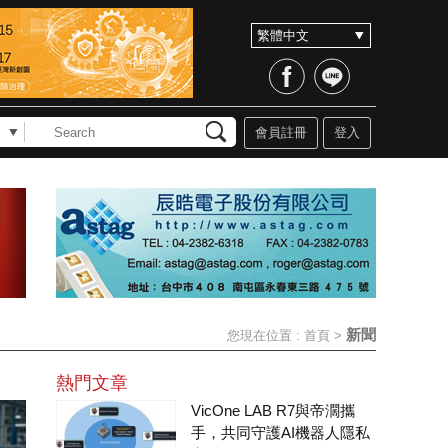
會員註冊
登入
新聞
您現在位置 :
首頁
>
熱門文章
VicOne LAB R7與帝濶攜
手，共同守護AI機器人隱私