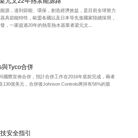
梁元文22年熱泵能源路
統能源，達到節能、環保，創造經濟效益，是目前全球努力
水器具節能特性，歐盟各國以及日本等先進國家陸續採用，
發，一家超過20年的熱泵熱水器業者梁元文...
ols與Tyco合併
rols與泰科國際宣佈合併，預計合併工作在2016年底前完成，兩者
30億美元，合併後Johnson Controls將持有56%的股
科技安全指引