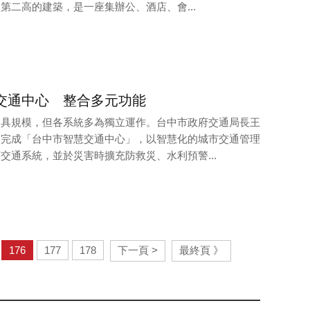
第二高的建築，是一座集辦公、酒店、會...
交通中心 整合多元功能
已具規模，但各系統多為獨立運作。台中市政府交通局長王
劃完成「台中市智慧交通中心」，以智慧化的城市交通管理
交通系統，並於災害時擴充防救災、水利預警...
176
177
178
下一頁 >
最終頁 》