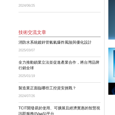
2024/06/25
技術交流文章
消防水系統鍍鋅管氫氣爆炸風險與優化設計
2025/03/07
全力推動鎖業立法並促進產業合作，將台灣品牌
行銷全球
2025/01/19
製造業正面臨哪些工控資安挑戰？
2024/07/26
TCIT開發易於使用、可擴展且經濟實惠的智慧視
訊即服務(IVaaS)平台