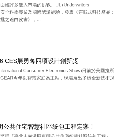
許多進入市場的挑戰。UL (Underwriters
) 以深厚的安全科學專業及國際認證經驗，發表《穿戴式科技產品：
之途白皮書》，...
016 CES展勇奪四項設計創新獎
rnational Consumer Electronics Show)日前於美國拉斯
TGEAR今年以智慧家庭為主軸，現場展出多樣全新技術規
明公共住宅智慧社區統包工程定案！
局辦理「臺北市南港區東明公共住宅智慧社區統包工程」