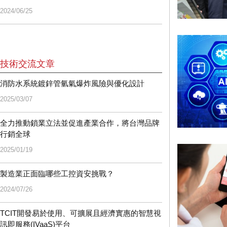
2024/06/25
技術交流文章
消防水系統鍍鋅管氫氣爆炸風險與優化設計
2025/03/07
全力推動鎖業立法並促進產業合作，將台灣品牌
行銷全球
2025/01/19
製造業正面臨哪些工控資安挑戰？
2024/07/26
TCIT開發易於使用、可擴展且經濟實惠的智慧視
訊即服務(IVaaS)平台