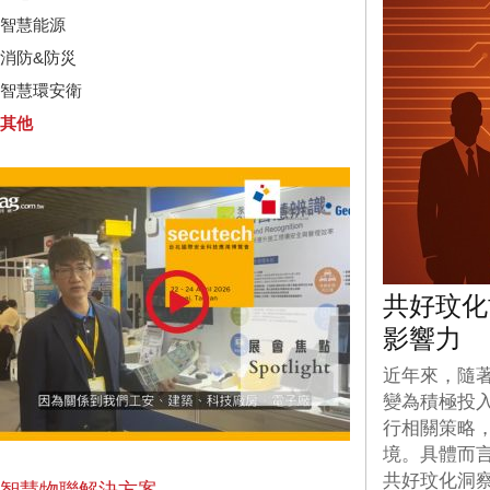
智慧能源
消防&防災
智慧環安衛
其他
共好玟化
影響力
近年來，隨
變為積極投
行相關策略
境。具體而
共好玟化洞