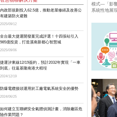
智慧物聯解決方案
模式—「影
內政部規劃投入62.5億，推動老屋修繕及改善公
系統性地展現
有建築防火避難
2025/09/12
全台最大捷運開發案完成評選！十四張站引入
985億投資，打造溪南新都心智慧城
2025/09/06
捷運汐東線12/19簽約，預計2032年實現「一車
到底」往返基隆南港大稻埕
2024/12/19
防爆電纜接頭運用於工廠電氣系統安全的優勢
2024/06/25
如何建立互聯網安全氣體偵測計畫，消除廠區危
險作業問題？