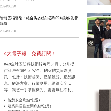
2024/03/20
智慧雲端警衛：結合防盜感知器和即時影像監看
錄影
2024/03/20
4大電子報，免費訂閱！
a&s全球安防科技網於每周／月，分別提
供訂戶有關AIoT安全、防火防災最新資
訊，包括：技術趨勢、產業動態、產品訊
息、解決方案、行業應用、網路安全…
等，讓您一手掌握機先、處處無往不利。
智慧安全焦點報(週)
建築與居住空間焦點報(月)