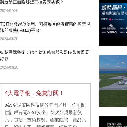
製造業正面臨哪些工控資安挑戰？
2024/07/26
TCIT開發易於使用、可擴展且經濟實惠的智慧視
訊即服務(IVaaS)平台
2024/03/20
智慧雲端警衛：結合防盜感知器和即時影像監看
錄影
2024/03/20
4大電子報，免費訂閱！
a&s全球安防科技網於每周／月，分別提
供訂戶有關AIoT安全、防火防災最新資
訊，包括：技術趨勢、產業動態、產品訊