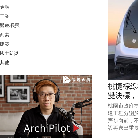
金融
工業
醫療/長照
商業
建築
國土防災
其他
桃捷棕線
雙決標，
桃園市政府
建工程分別於
齊步向前，
設再邁出重要