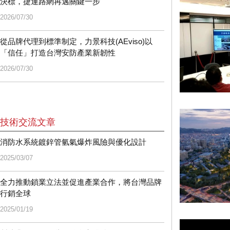
決標，捷運路網再邁關鍵一步
2026/07/30
從品牌代理到標準制定，力景科技(AEviso)以
「信任」打造台灣安防產業新韌性
2026/07/30
技術交流文章
消防水系統鍍鋅管氫氣爆炸風險與優化設計
2025/03/07
全力推動鎖業立法並促進產業合作，將台灣品牌
行銷全球
2025/01/19