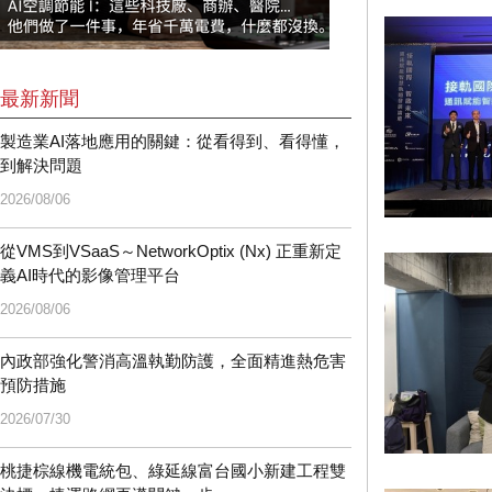
最新新聞
製造業AI落地應用的關鍵：從看得到、看得懂，
到解決問題
2026/08/06
從VMS到VSaaS～NetworkOptix (Nx) 正重新定
義AI時代的影像管理平台
2026/08/06
內政部強化警消高溫執勤防護，全面精進熱危害
預防措施
2026/07/30
桃捷棕線機電統包、綠延線富台國小新建工程雙