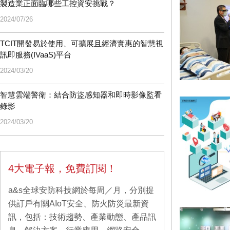
製造業正面臨哪些工控資安挑戰？
2024/07/26
TCIT開發易於使用、可擴展且經濟實惠的智慧視
訊即服務(IVaaS)平台
2024/03/20
智慧雲端警衛：結合防盜感知器和即時影像監看
錄影
2024/03/20
4大電子報，免費訂閱！
a&s全球安防科技網於每周／月，分別提
供訂戶有關AIoT安全、防火防災最新資
訊，包括：技術趨勢、產業動態、產品訊