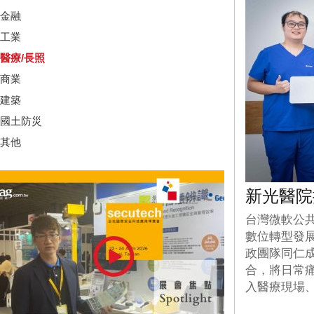
金融
工業
醫療/長照
商業
建築
國土防災
其他
新光醫院
台灣微軟公
數位轉型發展
政團隊同仁
合，將日常痛
入醫療現場、