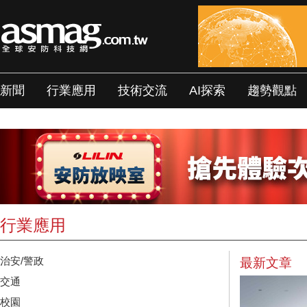
新聞
行業應用
技術交流
AI探索
趨勢觀點
行業應用
治安/警政
最新文章
交通
校園