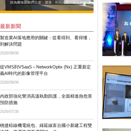
最新新聞
製造業AI落地應用的關鍵：從看得到、看得懂，
到解決問題
2026/08/06
從VMS到VSaaS～NetworkOptix (Nx) 正重新定
義AI時代的影像管理平台
2026/08/06
內政部強化警消高溫執勤防護，全面精進熱危害
預防措施
2026/07/30
桃捷棕線機電統包、綠延線富台國小新建工程雙