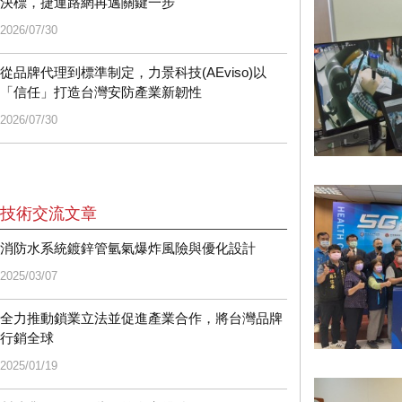
決標，捷運路網再邁關鍵一步
2026/07/30
從品牌代理到標準制定，力景科技(AEviso)以
「信任」打造台灣安防產業新韌性
2026/07/30
技術交流文章
消防水系統鍍鋅管氫氣爆炸風險與優化設計
2025/03/07
全力推動鎖業立法並促進產業合作，將台灣品牌
行銷全球
2025/01/19