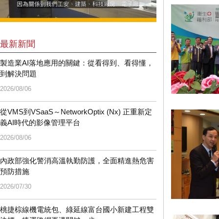
最新新聞
製造業AI落地應用的關鍵：從看得到、看得懂，
到解決問題
2026/08/06
從VMS到VSaaS～NetworkOptix (Nx) 正重新定
義AI時代的影像管理平台
2026/08/06
內政部強化警消高溫執勤防護，全面精進熱危害
預防措施
2026/07/30
桃捷棕線機電統包、綠延線富台國小新建工程雙