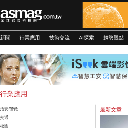
新聞
行業應用
技術交流
AI探索
趨勢觀點
行業應用
治安/警政
最新文章
交通
校園