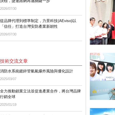
決標，捷運路網再邁關鍵一步
2026/07/30
從品牌代理到標準制定，力景科技(AEviso)以
「信任」打造台灣安防產業新韌性
2026/07/30
技術交流文章
消防水系統鍍鋅管氫氣爆炸風險與優化設計
2025/03/07
全力推動鎖業立法並促進產業合作，將台灣品牌
行銷全球
2025/01/19