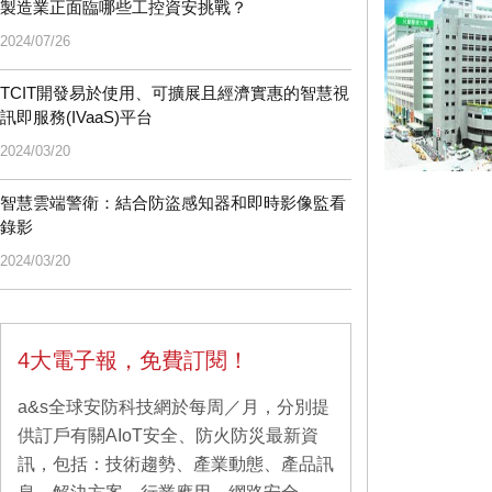
製造業正面臨哪些工控資安挑戰？
2024/07/26
TCIT開發易於使用、可擴展且經濟實惠的智慧視
訊即服務(IVaaS)平台
2024/03/20
智慧雲端警衛：結合防盜感知器和即時影像監看
錄影
2024/03/20
4大電子報，免費訂閱！
a&s全球安防科技網於每周／月，分別提
供訂戶有關AIoT安全、防火防災最新資
訊，包括：技術趨勢、產業動態、產品訊