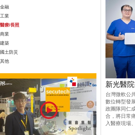
金融
工業
醫療/長照
商業
建築
國土防災
其他
新光醫院
台灣微軟公
數位轉型發展
政團隊同仁
合，將日常痛
入醫療現場、