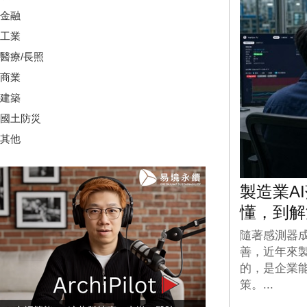
金融
工業
醫療/長照
商業
建築
國土防災
其他
製造業A
懂，到解
隨著感測器
善，近年來
的，是企業
策。...