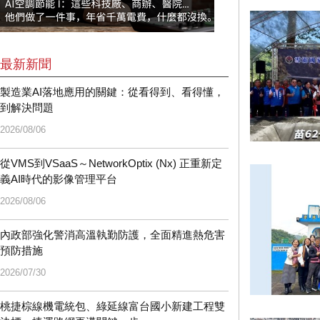
最新新聞
製造業AI落地應用的關鍵：從看得到、看得懂，
到解決問題
2026/08/06
從VMS到VSaaS～NetworkOptix (Nx) 正重新定
義AI時代的影像管理平台
2026/08/06
內政部強化警消高溫執勤防護，全面精進熱危害
預防措施
2026/07/30
桃捷棕線機電統包、綠延線富台國小新建工程雙