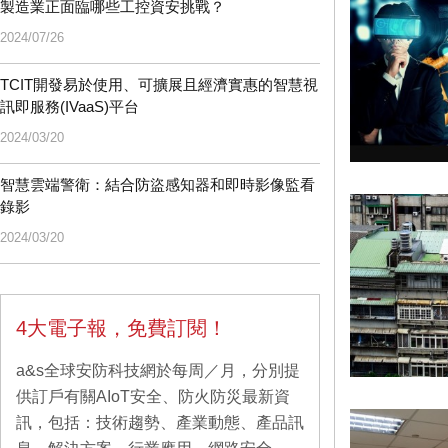
製造業正面臨哪些工控資安挑戰？
2024/07/26
TCIT開發易於使用、可擴展且經濟實惠的智慧視
訊即服務(IVaaS)平台
2024/03/20
智慧雲端警衛：結合防盜感知器和即時影像監看
錄影
2024/03/20
4大電子報，免費訂閱！
a&s全球安防科技網於每周／月，分別提
供訂戶有關AIoT安全、防火防災最新資
訊，包括：技術趨勢、產業動態、產品訊