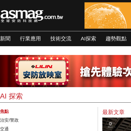
新聞
行業應用
技術交流
AI探索
趨勢觀點
AI 探索
焦點
最新文章
治安/警政
交通