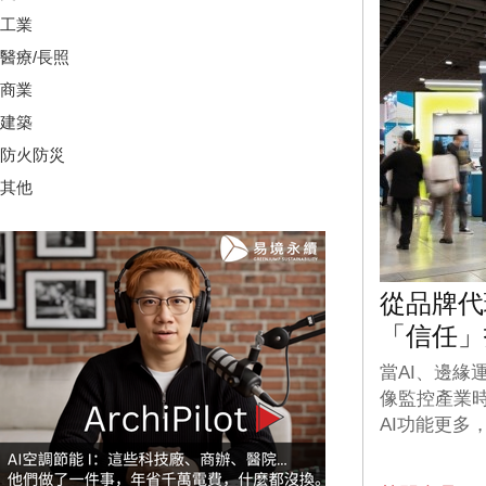
工業
醫療/長照
商業
建築
防火防災
其他
從品牌代
「信任」
當AI、邊緣
像監控產業
AI功能更多