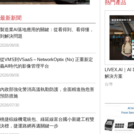
熱門產品
最新新聞
製造業AI落地應用的關鍵：從看得到、看得懂，
到解決問題
2026/08/06
從VMS到VSaaS～NetworkOptix (Nx) 正重新定
義AI時代的影像管理平台
LIVEX.AI｜
2026/08/06
解決方案
台灣
內政部強化警消高溫執勤防護，全面精進熱危害
預防措施
2026/07/30
桃捷棕線機電統包、綠延線富台國小新建工程雙
決標，捷運路網再邁關鍵一步