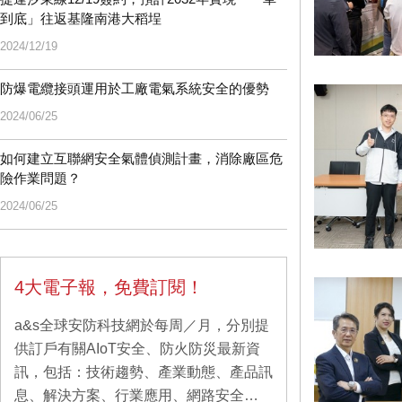
到底」往返基隆南港大稻埕
2024/12/19
防爆電纜接頭運用於工廠電氣系統安全的優勢
2024/06/25
如何建立互聯網安全氣體偵測計畫，消除廠區危
險作業問題？
2024/06/25
4大電子報，免費訂閱！
a&s全球安防科技網於每周／月，分別提
供訂戶有關AIoT安全、防火防災最新資
訊，包括：技術趨勢、產業動態、產品訊
息、解決方案、行業應用、網路安全…