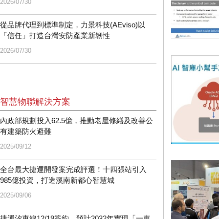
2026/07/30
從品牌代理到標準制定，力景科技(AEviso)以
「信任」打造台灣安防產業新韌性
2026/07/30
智慧物聯解決方案
內政部規劃投入62.5億，推動老屋修繕及改善公
有建築防火避難
2025/09/12
全台最大捷運開發案完成評選！十四張站引入
985億投資，打造溪南新都心智慧城
2025/09/06
捷運汐東線12/19簽約，預計2032年實現「一車