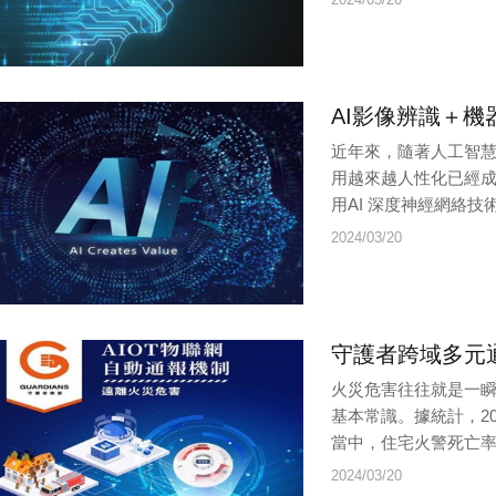
AI影像辨識＋
近年來，隨著人工智慧
用越來越人性化已經
用AI 深度神經網絡技
2024/03/20
守護者跨域多元通
火災危害往往就是一
基本常識。據統計，20
當中，住宅火警死亡率超
2024/03/20