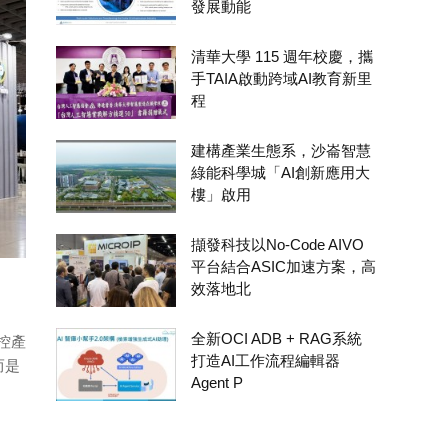
發展動能
清華大學 115 週年校慶，攜
手TAIA啟動跨域AI教育新里
程
建構產業生態系，沙崙智慧
綠能科學城「AI創新應用大
樓」啟用
擷發科技以No-Code AIVO
平台結合ASIC加速方案，高
效落地北
全新OCI ADB + RAG系統
控產
打造AI工作流程編輯器
而是
Agent P