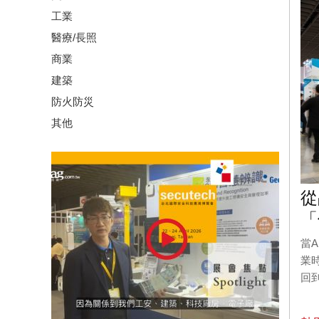
工業
醫療/長照
商業
建築
防火防災
其他
從
「
當
業
回