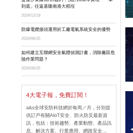
到底」往返基隆南港大稻埕
2024/12/19
防爆電纜接頭運用於工廠電氣系統安全的優勢
2024/06/25
如何建立互聯網安全氣體偵測計畫，消除廠區危
險作業問題？
2024/06/25
4大電子報，免費訂閱！
a&s全球安防科技網於每周／月，分別提
供訂戶有關AIoT安全、防火防災最新資
訊，包括：技術趨勢、產業動態、產品訊
息、解決方案、行業應用、網路安全…