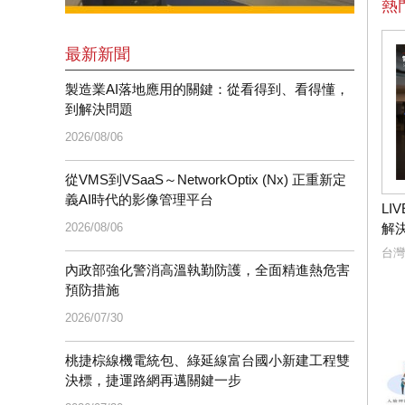
熱
最新新聞
製造業AI落地應用的關鍵：從看得到、看得懂，
到解決問題
2026/08/06
從VMS到VSaaS～NetworkOptix (Nx) 正重新定
義AI時代的影像管理平台
LI
2026/08/06
解
台灣
內政部強化警消高溫執勤防護，全面精進熱危害
預防措施
2026/07/30
桃捷棕線機電統包、綠延線富台國小新建工程雙
決標，捷運路網再邁關鍵一步