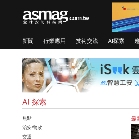
新聞
行業應用
技術交流
AI探索
AI 探索
焦點
最
治安/警政
交通