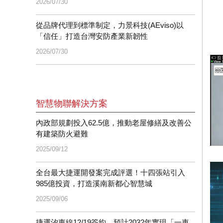
2026/07/30
從品牌代理到標準制定，力景科技(AEviso)以
「信任」打造台灣安防產業新韌性
2026/07/30
智慧物聯解決方案
內政部規劃投入62.5億，推動老屋修繕及改善公
有建築防火避難
2025/09/12
全台最大捷運開發案完成評選！十四張站引入
985億投資，打造溪南新都心智慧城
2025/09/06
捷運汐東線12/19簽約，預計2032年實現「一車