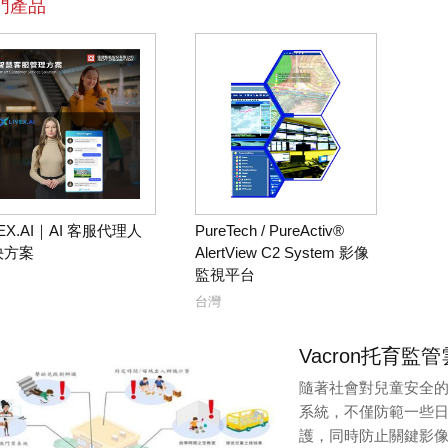
門產品
VEX.AI｜AI 客服代理人
PureTech / PureActiv®
決方案
AlertView C2 System 影像
監視平台
台灣
Vacron托育
隨著社會對兒童安全的
系統，不僅防範一些
護，同時防止關鍵影像