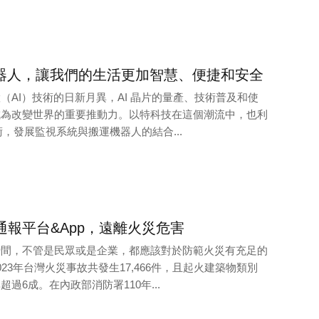
機器人，讓我們的生活更加智慧、便捷和安全
（AI）技術的日新月異，AI 晶片的量產、技術普及和使
成為改變世界的重要推動力。以特科技在這個潮流中，也利
術，發展監視系統與搬運機器人的結合...
報平台&App，遠離火災危害
瞬間，不管是民眾或是企業，都應該對於防範火災有充足的
23年台灣火災事故共發生17,466件，且起火建築物類別
過6成。在內政部消防署110年...