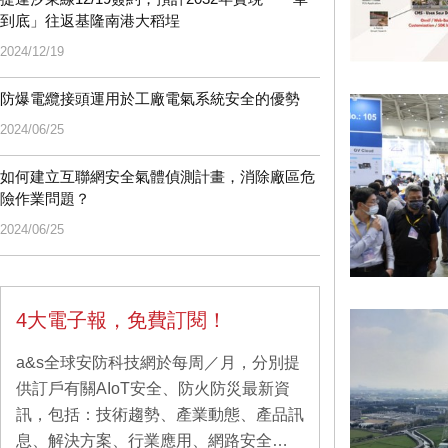
到底」往返基隆南港大稻埕
2024/12/19
防爆電纜接頭運用於工廠電氣系統安全的優勢
2024/06/25
如何建立互聯網安全氣體偵測計畫，消除廠區危
險作業問題？
2024/06/25
4大電子報，免費訂閱！
a&s全球安防科技網於每周／月，分別提
供訂戶有關AIoT安全、防火防災最新資
訊，包括：技術趨勢、產業動態、產品訊
息、解決方案、行業應用、網路安全…