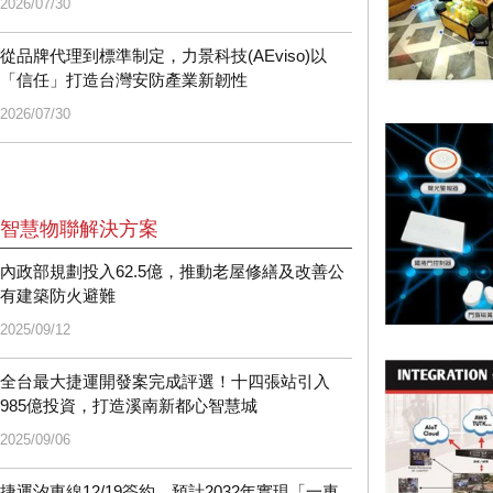
2026/07/30
從品牌代理到標準制定，力景科技(AEviso)以
「信任」打造台灣安防產業新韌性
2026/07/30
智慧物聯解決方案
內政部規劃投入62.5億，推動老屋修繕及改善公
有建築防火避難
2025/09/12
全台最大捷運開發案完成評選！十四張站引入
985億投資，打造溪南新都心智慧城
2025/09/06
捷運汐東線12/19簽約，預計2032年實現「一車