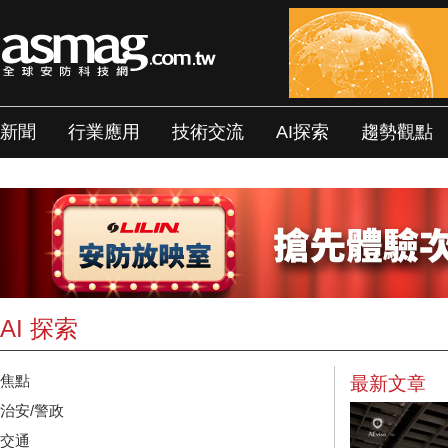
新聞
行業應用
技術交流
AI探索
趨勢觀點
AI 探索
焦點
最新文章
治安/警政
交通