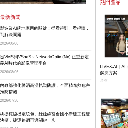
熱門產品
最新新聞
製造業AI落地應用的關鍵：從看得到、看得懂，
到解決問題
2026/08/06
從VMS到VSaaS～NetworkOptix (Nx) 正重新定
義AI時代的影像管理平台
LIVEX.AI｜
2026/08/06
解決方案
台灣
內政部強化警消高溫執勤防護，全面精進熱危害
預防措施
2026/07/30
桃捷棕線機電統包、綠延線富台國小新建工程雙
決標，捷運路網再邁關鍵一步