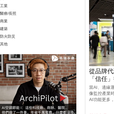
工業
醫療/長照
商業
建築
防火防災
其他
從品牌代
「信任」
當AI、邊緣
像監控產業
AI功能更多