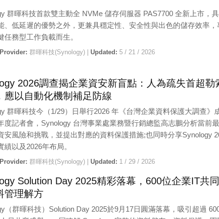
logy 群暉科技首款雙主動全 NVMe 儲存伺服器 PAS7700 全新上市，
能、低延遲的優勢之外，更兼具穩定性、安全性與出色的儲存效率，
鍵任務型工作負載而生。
 Provider:
群暉科技(Synology) |
Updated:
5 / 21 / 2026
ology 2026調查揭企業資安新盲點：人為疏失首超勒
，應以自動化機制補足防線
logy 群暉科技今（1/29）日舉行2026 年《台灣企業資料保護大調查》
年度記者會，Synology 台灣事業處業務暨行銷總監高志鵬分析當前
安風險和挑戰，並提出對應的資料保護措施;也同時分享Synology 20
實績以及2026年布局。
 Provider:
群暉科技(Synology) |
Updated:
1 / 29 / 2026
logy Solution Day 2025精彩落幕，600位企業IT共
料管理解方
ogy（群暉科技）Solution Day 2025於9月17日圓滿落幕，吸引超過 60