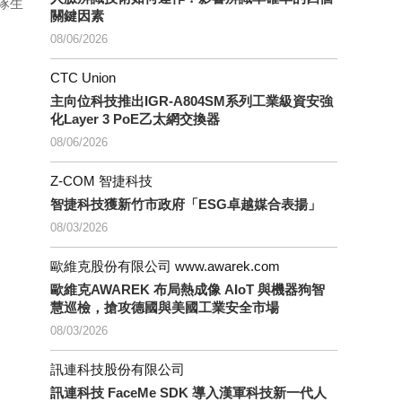
團隊生
關鍵因素
08/06/2026
CTC Union
主向位科技推出IGR-A804SM系列工業級資安強
化Layer 3 PoE乙太網交換器
08/06/2026
Z-COM 智捷科技
智捷科技獲新竹市政府「ESG卓越媒合表揚」
08/03/2026
歐維克股份有限公司 www.awarek.com
歐維克AWAREK 布局熱成像 AIoT 與機器狗智
慧巡檢，搶攻德國與美國工業安全市場
08/03/2026
訊連科技股份有限公司
訊連科技 FaceMe SDK 導入漢軍科技新一代人