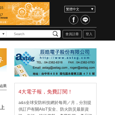
會員註冊
登入
結果
4大電子報，免費訂閱！
a&s全球安防科技網於每周／月，分別提
新上
供訂戶有關AIoT安全、防火防災最新資