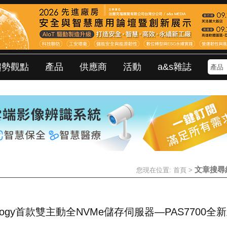
趨勢觀點
產品
供應商
活動
a&s雜誌
文章搜尋
您現在位置:
首頁
>
ology首款雙主動全NVMe儲存伺服器—PAS7700全