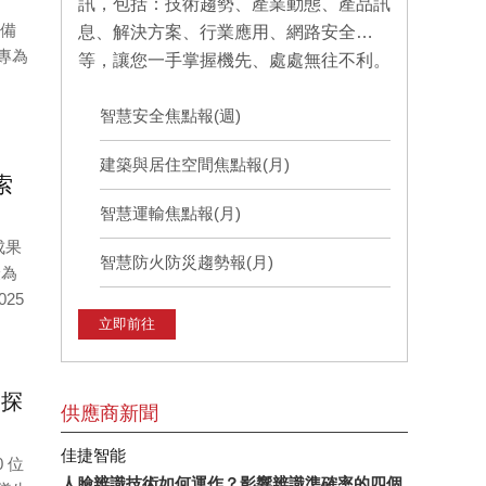
訊，包括：技術趨勢、產業動態、產品訊
具備
息、解決方案、行業應用、網路安全…
專為
等，讓您一手掌握機先、處處無往不利。
智慧安全焦點報(週)
建築與居住空間焦點報(月)
索
智慧運輸焦點報(月)
成果
智慧防火防災趨勢報(月)
最為
25
立即前往
同探
供應商新聞
佳捷智能
0 位
人臉辨識技術如何運作？影響辨識準確率的四個