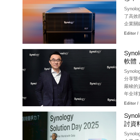
Syno
了高效
企業關
Editor /
Syn
軟體
Syno
分享暨
嚴峻的資
年全球
Editor /
Syno
討資
Synol