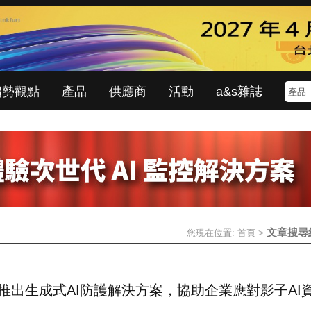
趨勢觀點
產品
供應商
活動
a&s雜誌
文章搜尋
您現在位置:
首頁
>
el推出生成式AI防護解決方案，協助企業應對影子AI