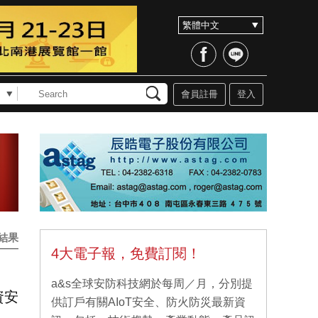
會員註冊
登入
結果
4大電子報，免費訂閱！
a&s全球安防科技網於每周／月，分別提
資安
供訂戶有關AIoT安全、防火防災最新資