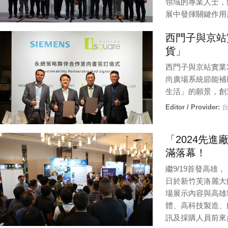
領域的專業人士，
展中發揮關鍵作用
Editor / Provider:
編
西門子與京站
貨」
西門子與京站實業
尚廣場系統節能補
生活」的願景，創
Editor / Provider:
台
「2024先
滿落幕！
繼9/19首發高雄
日於新竹芙洛麗大
場展示內容與高雄
體、高科技製造、
訊及採購人員前來