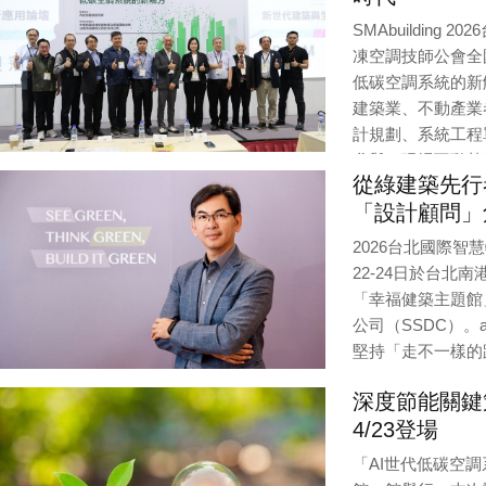
SMAbuildin
凍空調技師公會全
低碳空調系統的新
建築業、不動產業
計規劃、系統工程
參與，現場互動熱
從綠建築先行
解。
「設計顧問」
Editor / Provider:
編輯部 |
Updated:
4 / 23 / 2026
2026台北國際智慧
22-24日於台
「幸福健築主題館
公司（SSDC）。
堅持「走不一樣的
Editor / Provider:
編
深度節能關鍵
4/23登場
「AI世代低碳空調