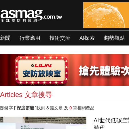
新聞
行業應用
技術交流
AI探索
趨勢觀點
Articles 文章搜尋
關鍵字
[ 深度節能 ]
找到
8
篇文章 及
0
筆相關產品
AI世代低碳
時代