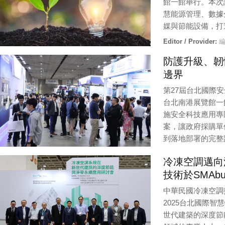
館一館舉行。本次
慧能源管理、數據
媒與節能設備，打
Editor / Provider:
編
防護升級、韌性
邊界
第27屆台北國際安全
台北南港展覽館一
施安全科技應用專
案，讓政府採購單
到落地部署的完整
Editor / Provider:
法
冷凍空調邁向
技術於SMAbui
中華民國冷凍空調技師
2025台北國際
世代建築的深度節