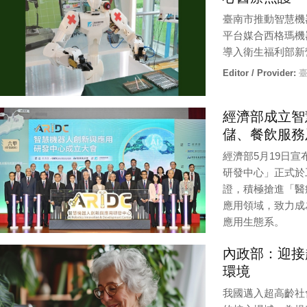
臺南市推動智慧機
平台媒合西格瑪機器人
導入衛生福利部新
Editor / Provider:
臺
經濟部成立智
儲、餐飲服務
經濟部5月19日
研發中心」正式於
證，積極搶進「醫
應用領域，致力成
應用生態系。
Editor / Provider:
經
內政部：迎接
環境
我國邁入超高齡社