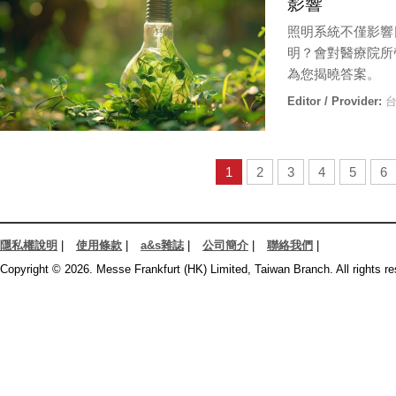
影響
照明系統不僅影響
明？會對醫療院所
為您揭曉答案。
Editor / Provider:
台
1
2
3
4
5
6
隱私權說明
|
使用條款
|
a&s雜誌
|
公司簡介
|
聯絡我們
|
Copyright © 2026. Messe Frankfurt (HK) Limited, Taiwan Branch. All rights re