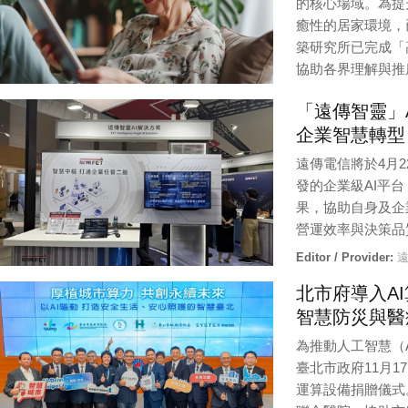
的核心場域。為提
癒性的居家環境，
築研究所已完成「
協助各界理解與推
Editor / Provider:
內
「遠傳智靈」A
企業智慧轉型
遠傳電信將於4月22
發的企業級AI平
果，協助自身及企
營運效率與決策品
Editor / Provider:
遠
北市府導入A
智慧防災與醫
為推動人工智慧（
臺北市政府11月
運算設備捐贈儀式