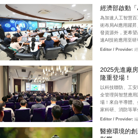
經濟部啟動「A
為加速人工智慧百
術布局AI應用躍
發資源外，更希望
速AI技術應用至
Editor / Provider:
經
2025先進廠
隆重登場！
以科技聯防、工安
全管理與智慧應用
場！來自半導體、
家科研、消防等單
Editor / Provider:
編
醫療環境的創