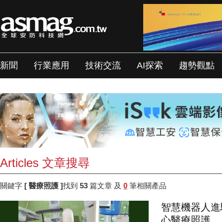
新聞
行業應用
技術交流
AI探索
趨勢觀點
Articles 文章搜尋
關鍵字
[ 醫療照護 ]
找到
53
篇文章 及
0
筆相關產品
智慧機器人進
心醫療照護