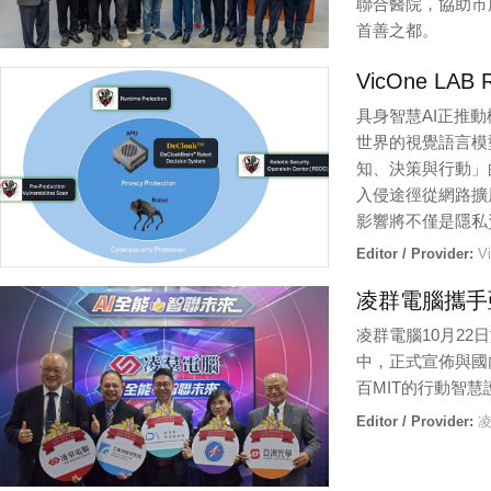
聯合醫院，協助市
首善之都。
Editor / Provider:
臺
VicOne 
具身智慧AI正推
世界的視覺語言模
知、決策與行動」
入侵途徑從網路擴
影響將不僅是隱私
Editor / Provider:
V
凌群電腦攜手
凌群電腦10月22日
中，正式宣佈與國
百MIT的行動智
Editor / Provider:
凌