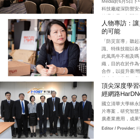
Media於6月5
科技廠縱深防禦安
管理人員、相關供
人物專訪：讓
表示不虛此行！
的可能
Editor / Provider:
編輯部(V) |
Updated:
6 / 6 / 2025
「防災宣導」聽起
識、特殊技能以各
此風馬牛不相及嗎
織，目的在於作為
合作，以提升臺灣
推出多項遊戲、產
頂尖深度學習
Editor / Provider:
編輯部 |
Updated:
8 / 15 / 2022
經網路HarDN
國立清華大學林永
片專案，研究智慧
廣產業應用，成果
Editor / Provider:
科