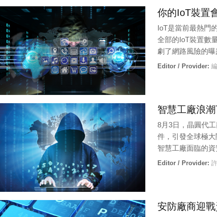
你的IoT裝
IoT是當前最熱門
全部的IoT裝置
劇了網路風險的曝
Editor / Provider:
編
智慧工廠浪潮
8月3日，晶圓代
件，引發全球極大
智慧工廠面臨的資
Editor / Provider:
許
安防廠商迎戰