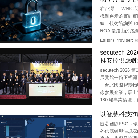
在台灣，TWNIC
機制逐步落實到實
練、技術諮詢與 
ROA 是路由的路
Editor / Provider:
台
secutec
推安控供應鏈
secutech 2
展覽館一館正式開
「台北國際智慧物
家參展企業，展出
130 場專業論壇，
Editor / Provider:
法
以智慧科技推
隨著國際ESG（
外供應鏈與法規端