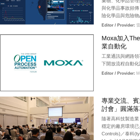
棄物、化學品管理
與化學品事故頻傳
險化學品與危險物
Editor / Provider:
雷
Moxa加入Th
業自動化
工業通訊與網路領導廠
下開放流程自動化論壇 (
Editor / Provider:
M
專業交流、賓
討會」圓滿落
隨著高科技製造業
穩定的廠房環境已是
Controls)／泰科