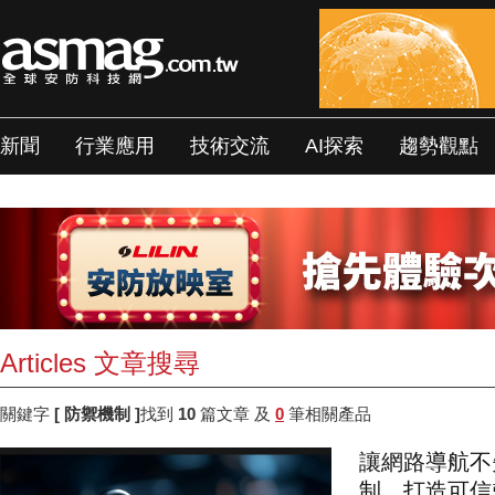
新聞
行業應用
技術交流
AI探索
趨勢觀點
Articles 文章搜尋
關鍵字
[ 防禦機制 ]
找到
10
篇文章 及
0
筆相關產品
讓網路導航不失
制，打造可信