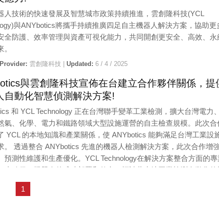
器人技術的快速發展及智慧城市政策持續推進，雲創隆科技(YCL
nology)與ANYbotics將攜手持續推廣四足自主機器人解決方案，協助
安全防護、效率管理與資產可視化能力，共同開創更安全、高效、永
來。
 Provider:
雲創隆科技 |
Updated:
6 / 4 / 2025
Ybotics與雲創隆科技宣佈在台建立合作夥伴關係，提
人自動化智慧偵測解決方案!
otics 和 YCL Technology 正在台灣聯手變革工業檢測，擴大台灣電力
然氣、化學、電力和鐵路領域大型設施運營的自主檢查規模。此次合
 YCL 的本地知識和產業關係，使 ANYbotics 能夠滿足台灣工業設
。 透過整合 ANYbotics 先進的機器人檢測解決方案，此次合作增
預測性維護和生產優化。YCL Technology在解決方案整合方面的專
一步確保了機器人的成功部署和整合，標誌著本地工業檢測自動化的
1