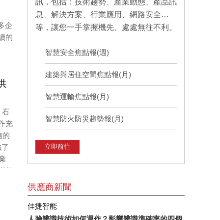
訊，包括：技術趨勢、產業動態、產品訊
息、解決方案、行業應用、網路安全…
更多企
等，讓您一手掌握機先、處處無往不利。
續的
智慧安全焦點報(週)
建築與居住空間焦點報(月)
供
智慧運輸焦點報(月)
、石
智慧防火防災趨勢報(月)
作充
施的
強了
立即前往
業
變革
供應商新聞
佳捷智能
人臉辨識技術如何運作？影響辨識準確率的四個