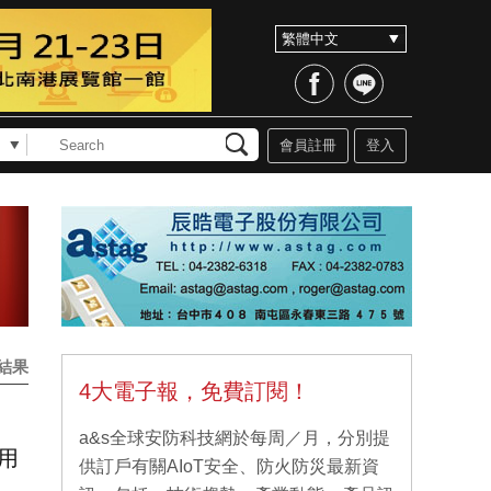
會員註冊
登入
結果
4大電子報，免費訂閱！
a&s全球安防科技網於每周／月，分別提
應用
供訂戶有關AIoT安全、防火防災最新資