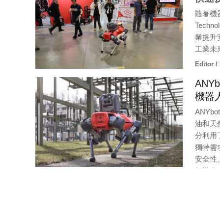
隨著機
Tech
業提升
工業未
Editor /
AN
機器
ANYb
油和天
分利用了
獨特需求
安全性、
知識進
性轉變。
Editor / Provider:
雲創隆科技 |
Updated:
4 / 15 / 2024