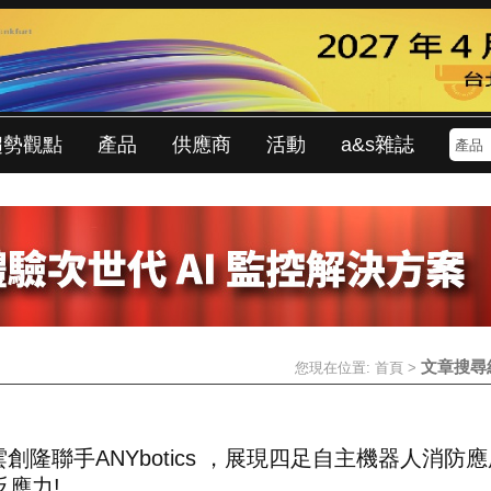
趨勢觀點
產品
供應商
活動
a&s雜誌
文章搜尋
您現在位置:
首頁
>
雲創隆聯手ANYbotics ，展現四足自主機器人消防
反應力!