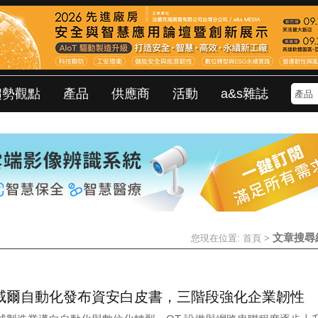
趨勢觀點
產品
供應商
活動
a&s雜誌
文章搜尋
您現在位置:
首頁
>
威爾自動化發布資安白皮書，三階段強化企業韌性