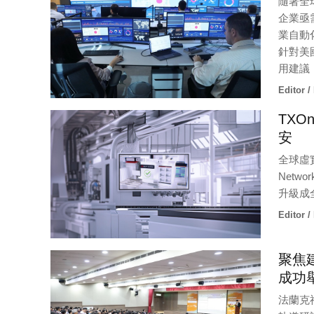
隨著全
企業亟
業自動
針對美
用建議
Editor /
TXO
安
全球虛實
Netw
升級成
Editor /
聚焦
成功
法蘭克