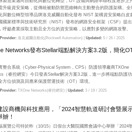
球製造業邁向自動化與數位化轉型，OT 設備與網路串聯程度逐步上
需升級資安策略，從傳統被動防禦思維轉向主動整合的防護架構。全
化與數位轉型領導品牌洛克威爾自動化發布 NIST 架構資安策略白皮
國國家標準與技術研究所（NIST）發布的網路安全框架（CSF）提
，呼籲產業採取主動且全方位的資安策略，以應對多變的網路攻擊。
 Provider:
洛克威爾自動化(Rockwell Automation) |
Updated:
5 / 26 / 2025
ne Networks發布Stellar端點解決方案3.2版，簡化O
整合系統（Cyber-Physical System，CPS）防護領導廠商TXOne
orks（睿控網安）今日發表Stellar解決方案3.2版，進一步將端點防護
全方位偵測及回應來保護營運技術（OT）環境。
 Provider:
TXOne Networks(睿控網安) |
Updated:
3 / 19 / 2025
建設商機與科技應用，「2024智慧軌道研討會暨展
舉辧！
福展覽公司特於昨（10/15）日假台大醫院國際會議中心舉辦「2024