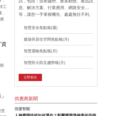
升，
訊，包括：技術趨勢、產業動態、產品訊
球工
息、解決方案、行業應用、網路安全…
書，
等，讓您一手掌握機先、處處無往不利。
出應
智慧安全焦點報(週)
建築與居住空間焦點報(月)
T資
智慧運輸焦點報(月)
智慧防火防災趨勢報(月)
功能
立即前往
示」
供應商新聞
佳捷智能
智慧
人臉辨識技術如何運作？影響辨識準確率的四個