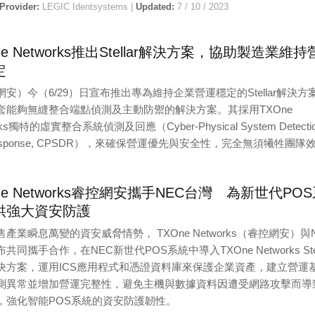
 Provider:
LEGIC Identsystems |
Updated:
7 / 10 / 2023
ne Networks推出Stellar解決方案，協助製造業維持
定
安）今（6/29）日宣布推出專為維持企業營運穩定的Stellar解決方
套能夠無縫整合端點偵測及主動防禦的解決方案。其採用TXOne
rks獨特的虛實整合系統偵測及回應（Cyber-Physical System Detecti
Response, CPSDR），來確保營運優先與安全性，完全無須犧牲團隊
 Provider:
TXOne Networks(睿控網安) |
Updated:
6 / 29 / 2023
ne Networks睿控網安攜手NEC台灣 為新世代PO
供強大資安防護
產業瞬息萬變的資安威脅情勢， TXOne Networks（睿控網安）與
共同攜手合作，在NEC新世代POS系統中導入TXOne Networks Stel
決方案，運用ICS應用程式和憑證資料庫來保護企業資產，建立營運
測異常並增加營運完整性，避免主機與數據資料因遭受網路攻擊而導
，強化智能POS系統的資安防護韌性。