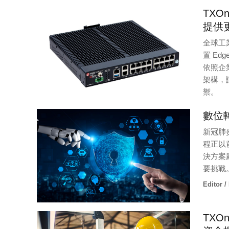
Editor /
TXO
提供
全球工業
置 Ed
依照企
架構，
禦。
Editor /
數位
新冠肺
程正以
決方案
要挑戰
Editor /
TXO