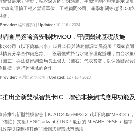
討會暨展示」活動，精彩深入的研討議題、生動活潑的現場展示吸引
7大軌道運輸工程／營運單位、工程顧問公司、產學相關等超過150位
與會。
 Provider:
編輯部(V) |
Updated:
10 / 16 / 2024
與調查局簽署資安聯防MOU，守護關鍵基礎設施
來水公司（以下簡稱台水）12月15日與法務部調查局簽署「國家資通
與情資分享合作備忘錄」，簽署儀式於台水總管理處辦理，由台水董
（圖左）與法務部調查局長王俊力（圖右）代表簽署，以保護國家資
為目標，進行跨領域的合作。
 Provider:
台灣自來水公司 |
Updated:
12 / 16 / 2023
GIC推出全新雙模智慧卡IC，增強非接觸式應用功能
C宣佈推出新型雙模智慧卡IC ATC4096-MP313（以下簡稱“MP313”）
（備註）支援 LEGIC advant 和 NXP 最新的 MIFARE DESFire 標準
，用於存取控制和其他非接觸式智慧城市應用。