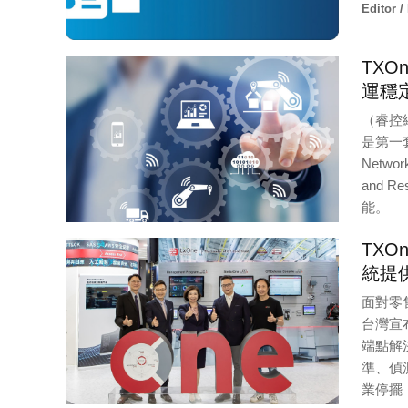
Editor /
TXO
運穩
（睿控網
是第一
Netwo
and 
能。
Editor /
TXO
統提
面對零售
台灣宣布
端點解
準、偵
業停擺