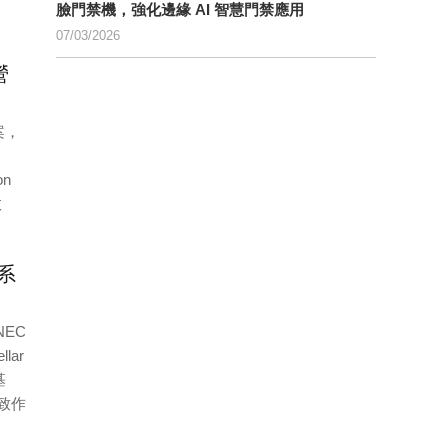
臉門禁機，強化邊緣 AI 智慧門禁應用
07/03/2026
營
案，
on
效
S系
NEC
lar
基
致作