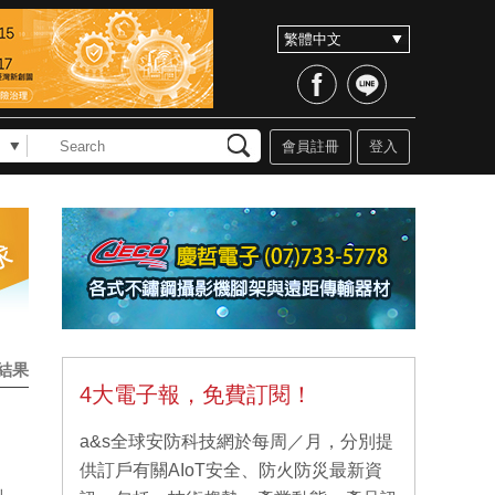
會員註冊
登入
結果
4大電子報，免費訂閱！
a&s全球安防科技網於每周／月，分別提
供訂戶有關AIoT安全、防火防災最新資