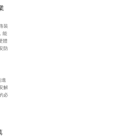
造業
網路裝
，能
硬體
安防
的進
安解
的必
萬