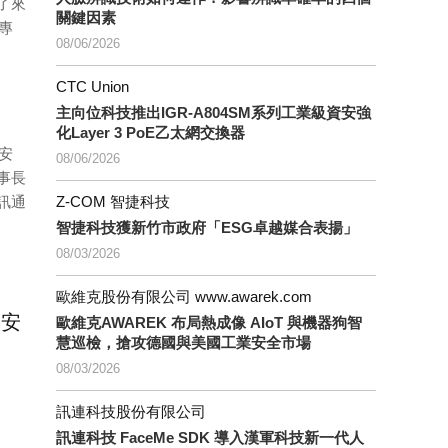
了來
關鍵因素
專
08/06/2026
CTC Union
主向位科技推出IGR-A804SM系列工業級資安強
化Layer 3 PoE乙太網交換器
安
08/06/2026
事長
訊通
Z-COM 智捷科技
智捷科技獲新竹市政府「ESG卓越媒合表揚」
08/03/2026
歐維克股份有限公司 www.awarek.com
及安
歐維克AWAREK 布局熱成像 AIoT 與機器狗智
慧巡檢，搶攻德國與美國工業安全市場
08/03/2026
。
訊連科技股份有限公司
訊連科技 FaceMe SDK 導入漢軍科技新一代人