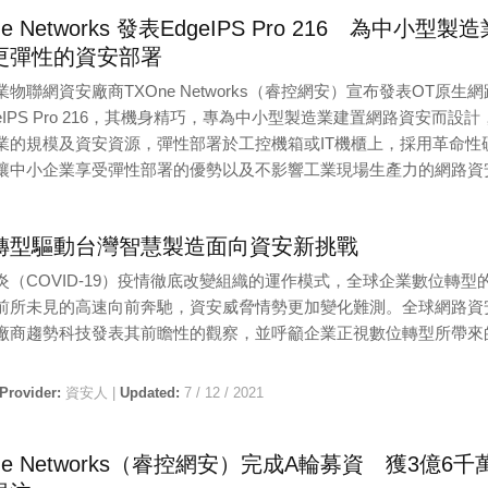
 Provider:
TXOne Networks(睿控網安) |
Updated:
10 / 4 / 2022
ne Networks 發表EdgeIPS Pro 216 為中小型製
更彈性的資安部署
物聯網資安廠商TXOne Networks（睿控網安）宣布發表OT原生
geIPS Pro 216，其機身精巧，專為中小型製造業建置網路資安而設計
業的規模及資安資源，彈性部署於工控機箱或IT機櫃上，採用革命性
讓中小企業享受彈性部署的優勢以及不影響工業現場生產力的網路資
 Provider:
TXOne Networks（睿控網安） |
Updated:
6 / 1 / 2022
轉型驅動台灣智慧製造面向資安新挑戰
炎（COVID-19）疫情徹底改變組織的運作模式，全球企業數位轉型
前所未見的高速向前奔馳，資安威脅情勢更加變化難測。全球網路資
廠商趨勢科技發表其前瞻性的觀察，並呼籲企業正視數位轉型所帶來
。
 Provider:
資安人 |
Updated:
7 / 12 / 2021
ne Networks（睿控網安）完成A輪募資 獲3億6千