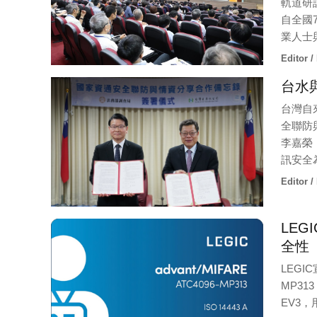
軌道研
自全國
業人士
Editor /
台水
台灣自
全聯防
李嘉榮
訊安全
Editor /
LE
全性
LEGI
MP313
EV3