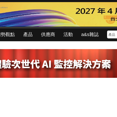
趨勢觀點
產品
供應商
活動
a&s雜誌