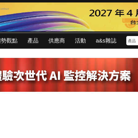
趨勢觀點
產品
供應商
活動
a&s雜誌