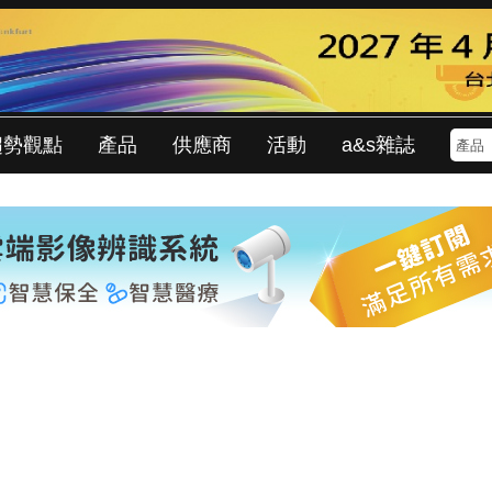
趨勢觀點
產品
供應商
活動
a&s雜誌