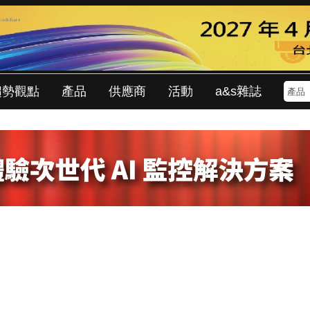
趨勢觀點
產品
供應商
活動
a&s雜誌