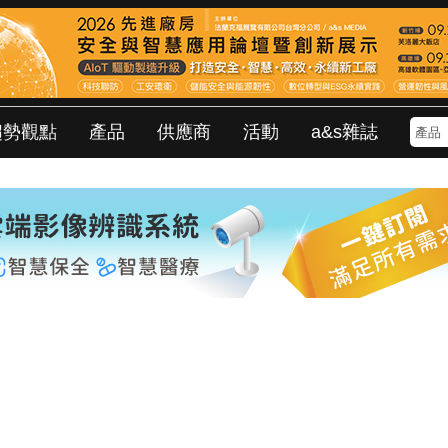
趨勢觀點
產品
供應商
活動
a&s雜誌