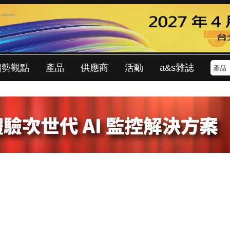
趨勢觀點
產品
供應商
活動
a&s雜誌