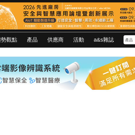
趨勢觀點
產品
供應商
活動
a&s雜誌