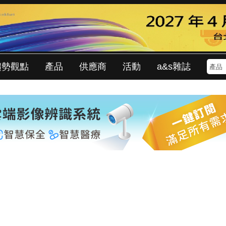
趨勢觀點
產品
供應商
活動
a&s雜誌