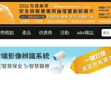
趨勢觀點
產品
供應商
活動
a&s雜誌