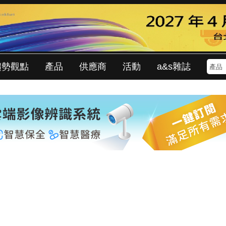
趨勢觀點
產品
供應商
活動
a&s雜誌