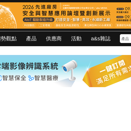
趨勢觀點
產品
供應商
活動
a&s雜誌