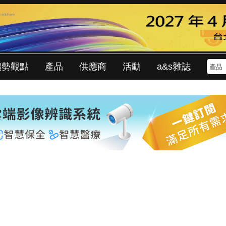
趨勢觀點
產品
供應商
活動
a&s雜誌