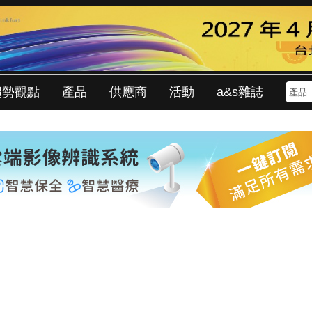
趨勢觀點
產品
供應商
活動
a&s雜誌