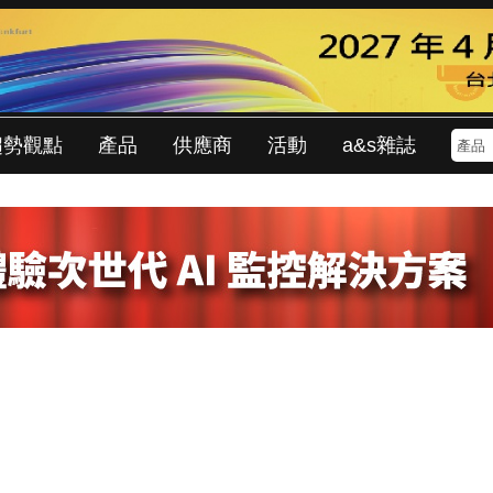
趨勢觀點
產品
供應商
活動
a&s雜誌