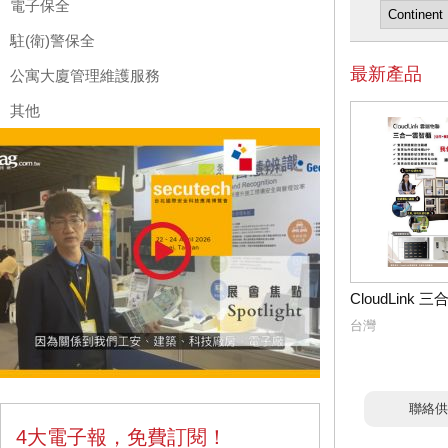
電子保全
駐(衛)警保全
最新產品
公寓大廈管理維護服務
其他
CloudLink
台灣
聯絡供
4大電子報，免費訂閱！