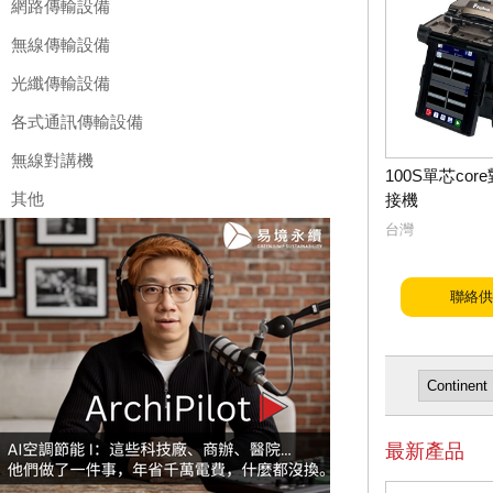
網路傳輸設備
無線傳輸設備
光纖傳輸設備
各式通訊傳輸設備
無線對講機
100S單芯co
其他
接機
台灣
聯絡供
最新產品