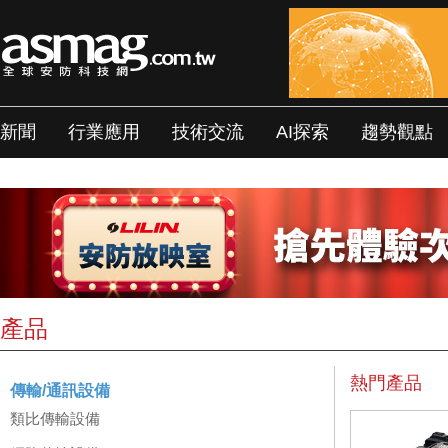
新聞
行業應用
技術交流
AI探索
趨勢觀點
產品
熱門產品
傳輸/通訊設備
類比傳輸設備