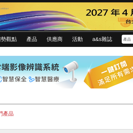
趨勢觀點
產品
供應商
活動
a&s雜誌
門產品