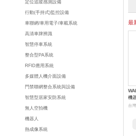
定位追蹤感測設備
行動(手持式)監控設備
最
車聯網/車用電子/車載系統
高清車牌辨識
智慧停車系統
整合型PA系統
RFID應用系統
多媒體人機介面設備
門禁聯網整合系統與設備
WA
智慧型居家安防系統
機
台灣
無人空拍機
機器人
熱成像系統