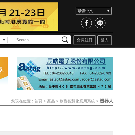
會員註冊
登入
機器人
您現在位置 :
首頁
>
產品
>
物聯智慧化應用系統
>