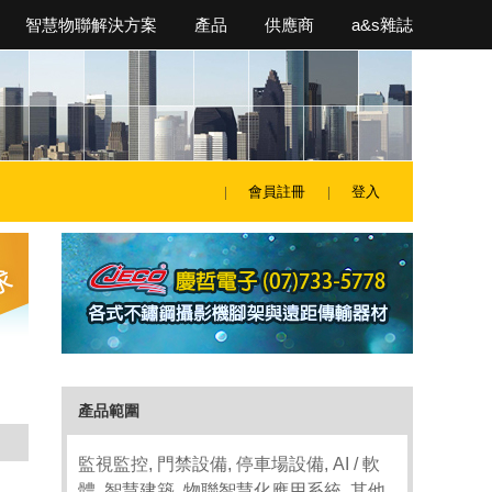
智慧物聯解決方案
產品
供應商
a&s雜誌
會員註冊
登入
產品範圍
監視監控, 門禁設備, 停車場設備, AI / 軟
體, 智慧建築, 物聯智慧化應用系統, 其他