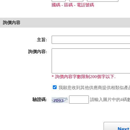
國碼 - 區碼 - 電話號碼
詢價內容
主旨:
詢價內容:
* 詢價內容字數限制200個字以下.
我願意收到其他供應商提供相類似產品
驗證碼:
請輸入圖片中的4碼數