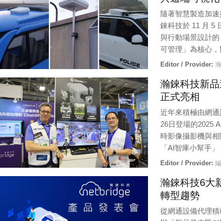
隨著智慧製造加速
錸科技於 11 月 
與行動場景設計的
可管理」為核心，
Editor / Provider:
瀚
瀚錸科技新品連
正式亮相
近年來積極由網通設
26日登場的2025 
時影像攝影機與相
「AI智庫小幫手
Editor / Provider:
編
瀚錸科技6大
轉型趨勢
從網通設備代理積極