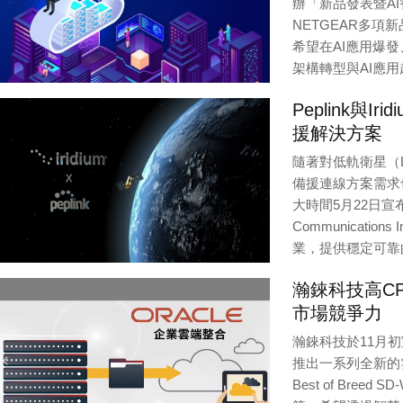
辦「新品發表暨AI
NETGEAR多
希望在AI應用爆
架構轉型與AI應用
Editor / Provider:
瀚
Peplink
援解決方案
隨著對低軌衛星（
備援連線方案需求也迅
大時間5月22日宣布
Communicat
業，提供穩定可靠
Editor / Provider:
瀚
瀚錸科技高C
市場競爭力
瀚錸科技於11月初
推出一系列全新的雲
Best of Bre