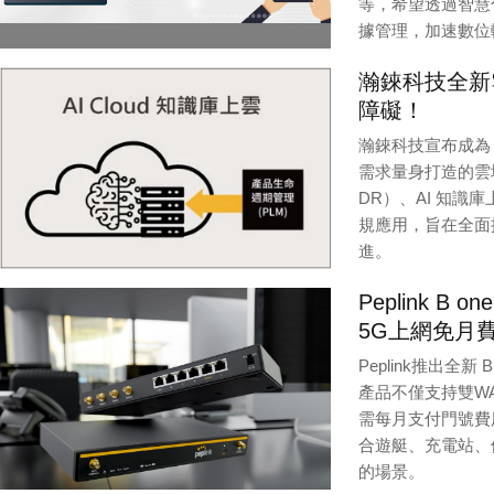
等，希望透過智慧
據管理，加速數位
Editor / Provider:
編
瀚錸科技全新
障礙！
瀚錸科技宣布成為 O
需求量身打造的雲
DR）、AI 知識庫上
規應用，旨在全面
進。
Editor / Provider:
瀚
Peplink 
5G上網免月
Peplink推出全
產品不僅支持雙WA
需每月支付門號費
合遊艇、充電站、
的場景。