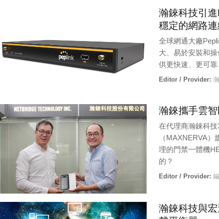
Editor / Provider:
瀚
瀚錸科技引進Pe
穩定的網路連
全球網通大廠Pepl
大、易於安裝和操
供更快速、更可靠
Editor / Provider:
瀚
瀚錸攜手雲智匯
在代理商瀚錸科技
（MAXNERV
理的門禁一體機HE
的？
Editor / Provider:
編
瀚錸科技與宏