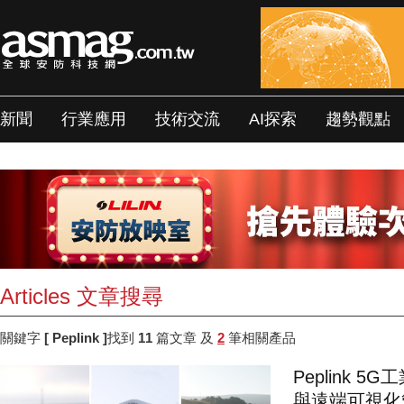
新聞
行業應用
技術交流
AI探索
趨勢觀點
Articles 文章搜尋
關鍵字
[ Peplink ]
找到
11
篇文章 及
2
筆相關產品
Peplink
與遠端可視化