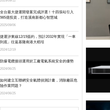
2025/09/12
全台最大捷運開發案完成評選！十四張站引入
985億投資，打造溪南新都心智慧城
2025/09/06
捷運汐東線12/19簽約，預計2032年實現「一車
到底」往返基隆南港大稻埕
2024/12/19
防爆電纜接頭運用於工廠電氣系統安全的優勢
2024/06/25
如何建立互聯網安全氣體偵測計畫，消除廠區危
險作業問題？
2024/06/25