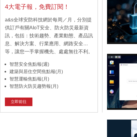
4大電子報，免費訂閱！
a&s全球安防科技網於每周／月，分別提
供訂戶有關AIoT安全、防火防災最新資
訊，包括：技術趨勢、產業動態、產品訊
息、解決方案、行業應用、網路安全…
等，讓您一手掌握機先、處處無往不利。
智慧安全焦點報(週)
建築與居住空間焦點報(月)
智慧運輸焦點報(月)
智慧防火防災趨勢報(月)
立即前往