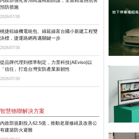
內政部強化警消高溫執勤防護，全面精進熱危害
預防措施
2026/07/30
桃捷棕線機電統包、綠延線富台國小新建工程雙
決標，捷運路網再邁關鍵一步
2026/07/30
從品牌代理到標準制定，力景科技(AEviso)以
「信任」打造台灣安防產業新韌性
2026/07/30
智慧物聯解決方案
內政部規劃投入62.5億，推動老屋修繕及改善公
有建築防火避難