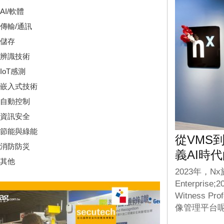
AI/軟體
傳輸/通訊
儲存
辨識技術
IoT感測
嵌入式技術
自動控制
資訊安全
節能與綠能
從VMS到V
消防防災
義AI時
其他
2023年，N
Enterpr
Witness 
像管理平台呢？