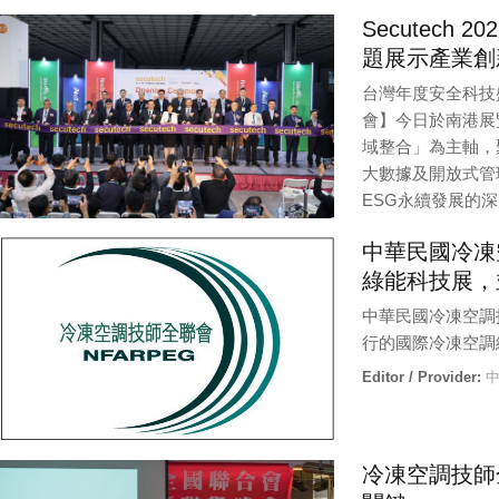
Editor / Provider:
編
Secutec
題展示產業創
台灣年度安全科技盛
會】今日於南港展覽
域整合」為主軸，
大數據及開放式管
ESG永續發展的
Editor / Provider:
法
中華民國冷凍
綠能科技展，
中華民國冷凍空調
行的國際冷凍空調
Editor / Provider:
冷凍空調技師