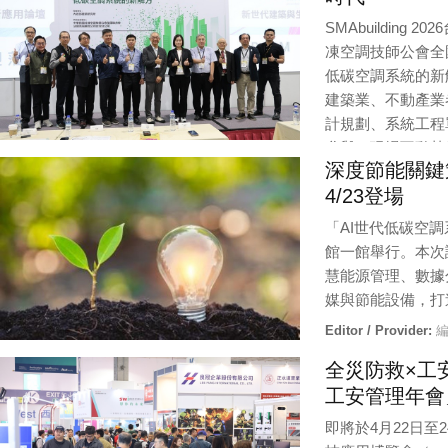
SMAbuildin
凍空調技師公會全
低碳空調系統的新
建築業、不動產業
計規劃、系統工程
參與，現場互動熱
深度節能關鍵
解。
4/23登場
Editor / Provider:
編輯部 |
Updated:
4 / 23 / 2026
「AI世代低碳空調
館一館舉行。本次
慧能源管理、數據
媒與節能設備，打
Editor / Provider:
編
全災防救×工
工安管理年會」
即將於4月22日至