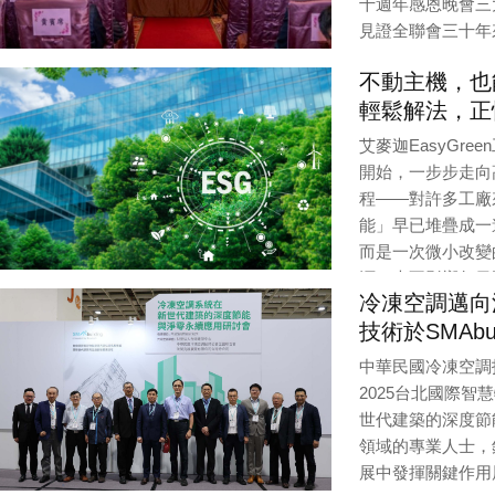
十週年感恩晚會三
見證全聯會三十年
Editor / Provider:
不動主機，也能
輕鬆解法，正
艾麥迦EasyGr
開始，一步步走向
程——對許多工廠
能」早已堆疊成一
而是一次微小改變
源，也不影響每日
冷凍空調邁向
Editor / Provider:
艾麥迦技術股份有限公司 |
Updated:
6 / 19 / 2025
技術於SMAbui
中華民國冷凍空調技師
2025台北國際
世代建築的深度節
領域的專業人士，
展中發揮關鍵作用