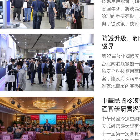
技應用博覽會（se
管理年會」將成為
治理的重要亮點。
與，從政策、技術
Editor / Provider:
編
防護升級、韌性
邊界
第27屆台北國際安全
台北南港展覽館一
施安全科技應用專
案，讓政府採購單
到落地部署的完整
Editor / Provider:
法
中華民國冷凍
產官學研齊聚
中華民國冷凍空調技
天成飯店盛大舉辦
十一屆第一次會員