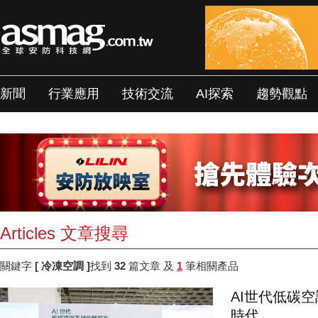
新聞
行業應用
技術交流
AI探索
趨勢觀點
Articles 文章搜尋
關鍵字
[ 冷凍空調 ]
找到
32
篇文章 及
1
筆相關產品
AI世代低碳
時代