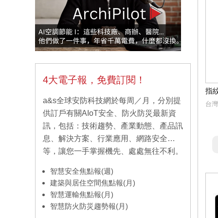
4大電子報，免費訂閱！
指
a&s全球安防科技網於每周／月，分別提
台灣
供訂戶有關AIoT安全、防火防災最新資
訊，包括：技術趨勢、產業動態、產品訊
息、解決方案、行業應用、網路安全…
等，讓您一手掌握機先、處處無往不利。
智慧安全焦點報(週)
建築與居住空間焦點報(月)
智慧運輸焦點報(月)
智慧防火防災趨勢報(月)