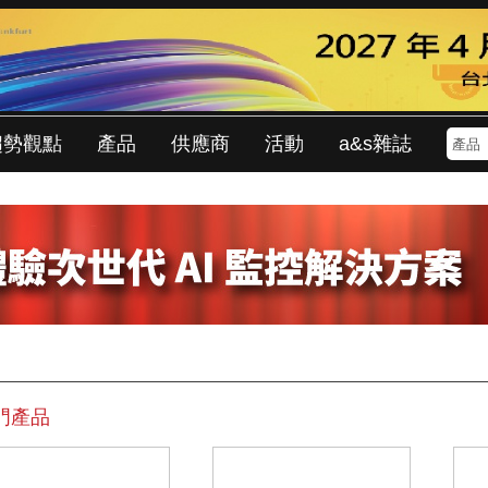
趨勢觀點
產品
供應商
活動
a&s雜誌
門產品