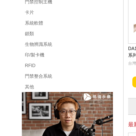
門禁控制主機
卡片
系統軟體
鎖類
生物辨識系統
DA
印/製卡機
系列
台灣
RFID
門禁整合系統
其他
最