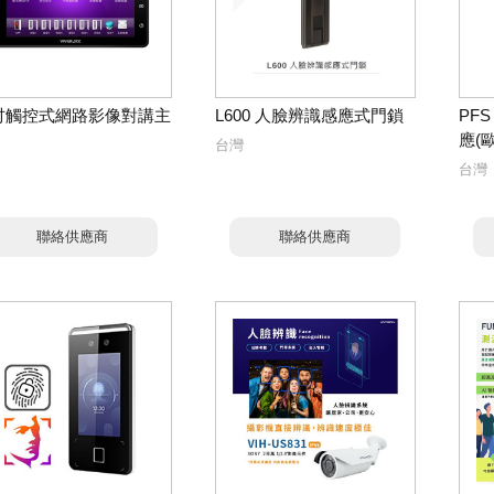
0吋觸控式網路影像對講主
L600 人臉辨識感應式門鎖
PF
應(
台灣
台灣
聯絡供應商
聯絡供應商