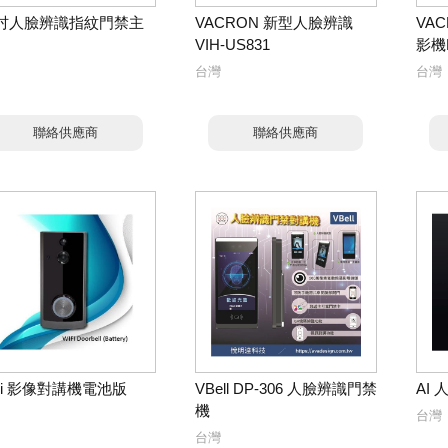
.3吋人臉辨識指紋門禁主
VACRON 新型人臉辨識
VA
VIH-US831
影機F
台灣
台灣
聯絡供應商
聯絡供應商
Fi 影像對講機電池版
VBell DP-306 人臉辨識門禁
AI
機
台灣
台灣