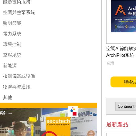
能源技術服務
空調與熱泵系統
照明節能
電力系統
環境控制
空調AI節能解
空壓系統
ArchiPilot系統
台灣
新能源
檢測儀器或設備
聯絡供
物聯與資通訊
其他
最新產品