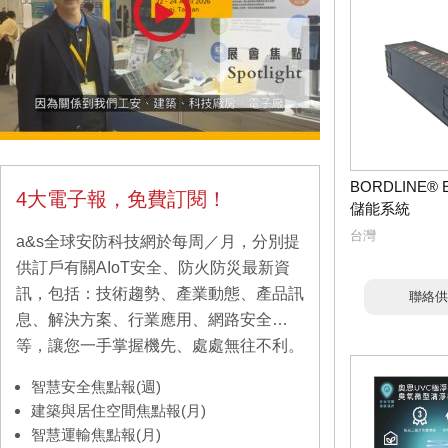
BORDLINE®
4大電子報，免費訂閱！
儲能系統
台灣
a&s全球安防科技網於每周／月，分別提
供訂戶有關AIoT安全、防火防災最新資
訊，包括：技術趨勢、產業動態、產品訊
聯絡供
息、解決方案、行業應用、網路安全…
等，讓您一手掌握機先、處處無往不利。
智慧安全焦點報(週)
建築與居住空間焦點報(月)
智慧運輸焦點報(月)