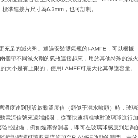
信號。 標準連接片尺寸為6.3mm，也可訂制。
更充足的滅火劑。通過安裝雙氣瓶的I-AMFE，可以根據
積。也可以將兩個帶不同滅火劑的氣瓶連接起來，用於其他特殊的滅
大小是有上限的，使用I-AMFE可最大化其保護容量。
當感應溫度達到預設啟動溫度值（類似于灑水噴頭）時，玻璃
過啟動電流信號來遠端觸發，從而快速精准地對玻璃球進行
套監控設備，例如煙霧探測器，即可在玻璃球感應到足夠
監控設備還可讀取電流施加至R-AMFE啟動的時間。由於