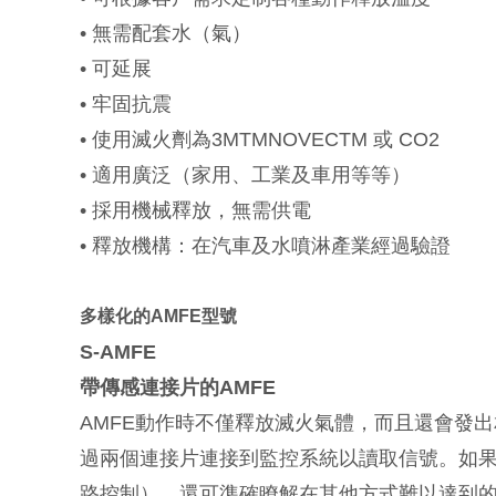
•
無需配套水（氣）
•
可延展
•
牢固抗震
•
使用滅火劑為3MTMNOVECTM 或 CO2
•
適用廣泛（家用、工業及車用等等）
•
採用機械釋放，無需供電
•
釋放機構：在汽車及水噴淋產業經過驗證
多樣化的AMFE型號
S-AMFE
帶傳感連接片的AMFE
AMFE動作時不僅釋放滅火氣體，而且還會發出
過兩個連接片連接到監控系統以讀取信號。如果
路控制），還可準確瞭解在其他方式難以達到的安