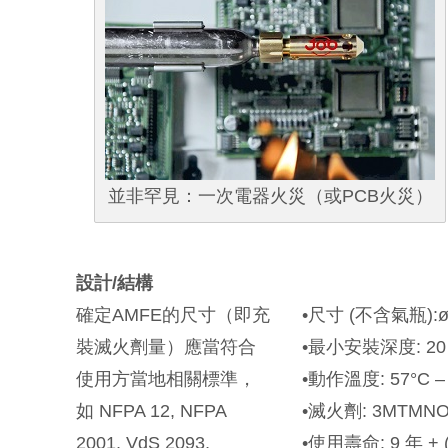
並非罕見：一次電器火災（或PCB火災）
設計/結構
確定AMFE的尺寸（即充
•尺寸 (不含氣瓶):ø 16
裝滅火劑量）應當符合
•最小安裝深度: 20 
使用方當地相關標準，
•動作溫度: 57°C – 2
如 NFPA 12, NFPA
•滅火劑: 3MTMNO
2001, VdS 2093,
•使用壽命: 9 年 +