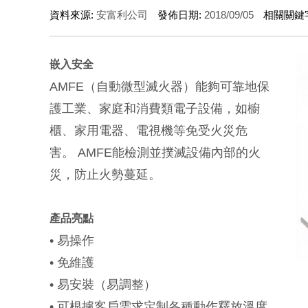
資料來源:
安富利公司
發佈日期:
2018/09/05
相關關鍵
嵌入安全
AMFE（自動微型滅火器）能夠可靠地保
護工業、家庭和消費類電子設備，如櫥
櫃、家用電器、電視機等免受火災危
害。 AMFE能檢測並撲滅設備內部的火
災，防止火勢蔓延。
產品亮點
•
易操作
•
免維護
•
易安裝（易調整）
•
可根據客戶需求定制各種動作釋放溫度