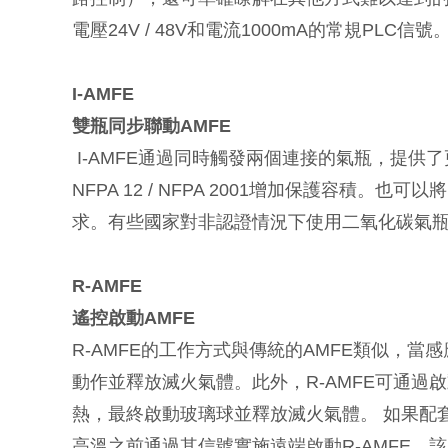
電壓24V / 48V和電流1000mA的常規PLC
I-AMFE
雙瓶同步聯動AMFE
I-AMFE通過同時觸發兩個連接的氣瓶，提供了
NFPA 12 / NFPA 2001增加保護容
求。有些國家對非認證情況下使用二氧化碳氣瓶的
R-AMFE
遙控啟動AMFE
R-AMFE的工作方式與傳統的AMFE類似，
動作並釋放滅火氣體。此外，R-AMFE可通
熱，最終啟動玻璃球並釋放滅火氣體。 如果配
高溫之前通過其信號實施遠端啟動R-AMFE。該