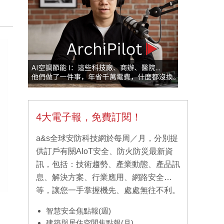
4大電子報，免費訂閱！
a&s全球安防科技網於每周／月，分別提
供訂戶有關AIoT安全、防火防災最新資
訊，包括：技術趨勢、產業動態、產品訊
息、解決方案、行業應用、網路安全…
等，讓您一手掌握機先、處處無往不利。
智慧安全焦點報(週)
建築與居住空間焦點報(月)