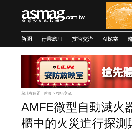
新聞
行業應用
技術交流
AI探索
您現在位置 :
首頁
>
技術交流
AMFE微型自動滅
櫃中的火災進行探測