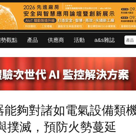
趨勢觀點
產品
供應商
活動
a&s雜誌
火器能夠對諸如電氣設備類
與撲滅，預防火勢蔓延