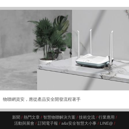
物聯網資安，應從產品安全開發流程著手
新聞
熱門文章
智慧物聯解決方案
技術交流
行業應用
活動與展會
訂閱電子報
a&s安全智慧大小事
LINE@