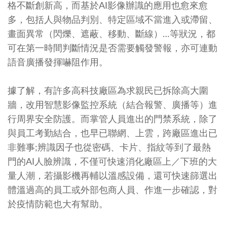
格不斷創新高，而基於AI影像辦識的應用也愈來愈
多，包括人與物品判別、特定區域不當進入或滯留、
畫面異常（閃爍、遮蔽、移動、斷線）…等狀況，都
可在第一時間判斷情況是否需要觸發警報，亦可連動
語音廣播發揮嚇阻作用。
據了解，有許多高科技廠區為求親民已拆除高大圍
牆，改用智慧影像監控系統（結合報警、廣播等）進
行周界安全防護。而掌管人員進出的門禁系統，除了
與員工考勤結合，也早已聯網、上雲，跨廠區進出已
非難事;辨識因子也從密碼、卡片、指紋等到了最熱
門的AI人臉辨識，不僅可快速消化廠區上／下班的大
量人潮，若攝影機再輔以溫感設備，還可快速篩選出
體溫過高的員工或外部包商人員、作進一步確認，對
於疫情防範也大有幫助。