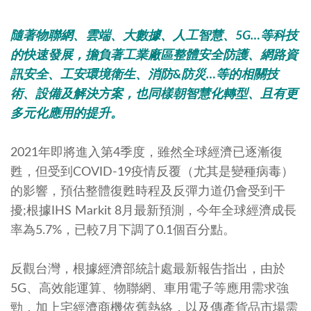
隨著物聯網、雲端、大數據、人工智慧、5G…等科技
的快速發展，擔負著工業廠區整體安全防護、網路資
訊安全、工安環境衛生、消防&防災…等的相關技
術、設備及解決方案，也同樣朝智慧化轉型、且有更
多元化應用的提升。
2021年即將進入第4季度，雖然全球經濟已逐漸復
甦，但受到COVID-19疫情反覆（尤其是變種病毒）
的影響，預估整體復甦時程及反彈力道仍會受到干
擾;根據IHS Markit 8月最新預測，今年全球經濟成長
率為5.7%，已較7月下調了0.1個百分點。
反觀台灣，根據經濟部統計處最新報告指出，由於
5G、高效能運算、物聯網、車用電子等應用需求強
勁，加上宅經濟商機依舊熱絡，以及傳產貨品市場需