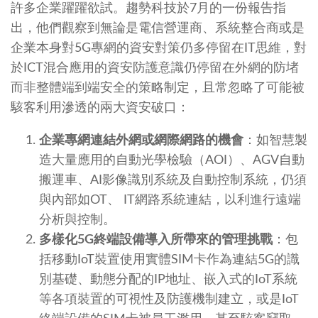
許多企業躍躍欲試。趨勢科技於7月的一份報告指
出，他們觀察到無論是電信營運商、系統整合商或是
企業本身對5G專網的資安對策仍多停留在IT思維，對
於ICT混合應用的資安防護意識仍停留在外網的防堵
而非整體端到端安全的策略制定，且常忽略了可能被
駭客利用滲透的兩大資安破口：
企業專網連結外網或網際網路的機會
：如智慧製
造大量應用的自動光學檢驗（AOI）、AGV自動
搬運車、AI影像識別系統及自動控制系統，仍須
與內部如OT、 IT網路系統連結，以利進行遠端
分析與控制。
多樣化5G終端設備導入所帶來的管理挑戰
：包
括移動IoT裝置使用實體SIM卡作為連結5G的識
別基礎、動態分配的IP地址、嵌入式的IoT系統
等各項裝置的可視性及防護機制建立，或是IoT