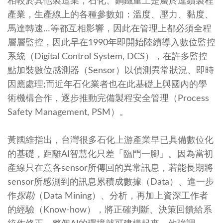
相較於其他製造業，石化、鋼鐵重工是屬於連續製程
產業，生產線上的各種參數如：溫度、壓力、黏度、
馬達轉速…等都互相影響，因此在管理上都必須全程
層層監控，因此早在1990年即開始陸續導入數位監控
系統（Digital Control System, DCS），在許多監控
點加裝數位感測器（Sensor）以偵測異常狀況、即時
因應處理;而近年石化業者也在此基礎上與國內的學
術機構合作，逐步推動完備製程安全管理（Process
Safety Management, PSM）。
黃國維指出，台灣很多石化上游產業早已具備數位化
的基礎，距離AI智慧化只差「臨門一腳」。因為當初
產線只在意各sensor所傳回的異常訊息，若能長期將
sensor所感測到的訊息累積成數據（Data）、進一步
作
探勘
（Data Mining）、分析，再加上資深工作者
的經驗（Know-how），將正確判斷、決策回饋給系