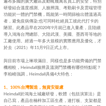
遍布多國的廣大廠區及動輒幾萬名員工的安全，特別
研發結合溫度感測、人臉辨識、考勤刷卡及雲端管理
功能於一體的門禁機，既能第一時間篩檢出體溫過高
者，避免疫病傳染;也可同時杜絕員工彼此代打卡的
陋習。此產品早在2020年9月就已進入量產，且陸續
導入鴻海台灣總部、大陸武漢、美國、墨西哥等地的
工廠使用。經過一年多大規模的實際應用及優化，才
於去（2021）年11月9日正式上市。
與目前市場上琳琅滿目、同樣也是多功能齊備的門禁
機相較，Heimdall臉辨及溫測門禁機有哪些特點呢？
李柏嶢強調，Heimdall具備4大特色：
1、100%
台灣製造，無資安疑慮
Heimdall於鴻海土城廠研發，軟體（包括演算法）是
自己寫，產品在楠梓加工區生產，連打板、支架都是