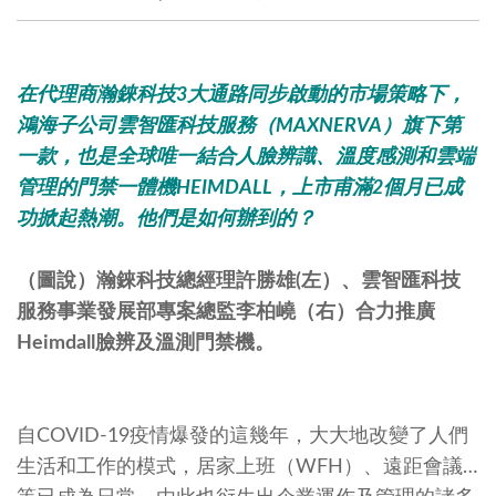
在代理商瀚錸科技
3
大通路同步啟動的市場策略下，
鴻海子公司雲智匯科技服務（
MAXNERVA
）旗下第
一款，也是全球唯一結合人臉辨識、溫度感測和雲端
管理的門禁一體機
HEIMDALL
，上市甫滿
2
個月已成
功掀起熱潮。他們是如何辦到的？
（圖說）瀚錸科技總經理許勝雄(左）、雲智匯科技
服務事業發展部專案總監李柏嶢（右）合力推廣
Heimdall臉辨及溫測門禁機。
自COVID-19疫情爆發的這幾年，大大地改變了人們
生活和工作的模式，居家上班（WFH）、遠距會議…