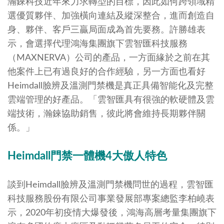
瀚錸科技近年來力求轉型的目標，因此如何跨領域精
選優質夥伴、加強橫向連結及縱深整合，進而創造自
身、夥伴、客戶三贏局面成為首先要務。許勝雄表
示，會選擇代理鴻海集團旗下雲智匯科技服務
（MAXNERVA）公司的產品，一方面緣於之前在其
他案件上已有過良好的合作經驗，另一方面也看好
Heimdall臉辨及溫測門禁機是真正具備智能化及完整
雲端管理的好產品。「雲智匯具有很強的軟硬體及雲
端技術，瀚錸協助銷售，彼此將會維持長期夥伴關
係。」
Heimdall
門禁一體機
4
大傲人特色
談到Heimdall臉辨及溫測門禁機問世的過程，雲智匯
科技服務股份有限公司事業發展部專案總監李柏嶢表
示，2020年初疫情大爆發後，鴻海高層考量集團旗下