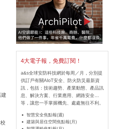
4大電子報，免費訂閱！
a&s全球安防科技網於每周／月，分別提
供訂戶有關AIoT安全、防火防災最新資
訊，包括：技術趨勢、產業動態、產品訊
舊建
息、解決方案、行業應用、網路安全…
等，讓您一手掌握機先、處處無往不利。
智慧安全焦點報(週)
建築與居住空間焦點報(月)
動校
智慧運輸焦點報(月)