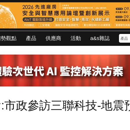
趨勢觀點
產品
供應商
活動
a&s雜誌
:市政參訪三聯科技-地震