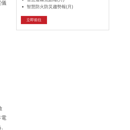
震儀
智慧防火防災趨勢報(月)
立即前往
啟
年電
熟、