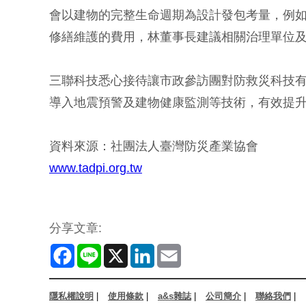
會以建物的完整生命週期為設計發包考量，例
修繕維護的費用，林董事長建議相關治理單位
三聯科技悉心接待讓市政參訪團對防救災科技
導入地震預警及建物健康監測等技術，有效提
資料來源：社團法人臺灣防災產業協會
www.tadpi.org.tw
分享文章:
Facebook
Line
X
LinkedIn
Email
隱私權說明
|
使用條款
|
a&s雜誌
|
公司簡介
|
聯絡我們
|