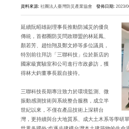
資料來源:
社團法人臺灣防災產業協會
發佈日期:
2023/0
延續阮昭雄副理事長推動防減災的優良
傳統，首都圈防災問政聯盟的林延鳳、
顏若芳、趙怡翔及鄭文婷等多位議員，
特別前往拜訪「三聯科技」位於新店的
國家級實驗室和公司進行市政參訪，獲
得林大鈞董事長親自接待。
三聯科技長期專注致力於環境監測、微
振動感測技術與系統整合服務，成立半
世紀以來，不僅在產品技術上深耕台
灣，更持續與台大地質系、成大土木系等學研
世界各國外;也逐步建構台灣本土建築物的生命