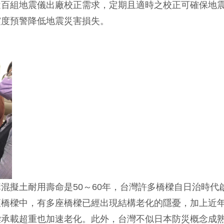
近百組地震儀出廠校正需求，定期且適時之校正可確保地
震度預警降低地震災害損失。
混擬土耐用壽命是50～60年，台灣許多橋樑自日治時代
座橋樑中，有多座橋樑已經出現結構老化的隱憂，加上近
樑承載超重也加速老化。此外，台灣不似日本防災概念成