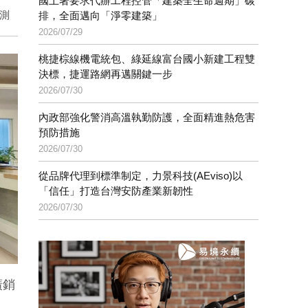
國土署要求代辦工程控管「建築全生命週期」碳
測
排，全面邁向「淨零建築」
2026/07/29
桃捷棕線機電統包、綠延線富台國小新建工程雙
決標，捷運路網再邁關鍵一步
2026/07/30
內政部強化警消高溫執勤防護，全面精進熱危害
預防措施
2026/07/30
從品牌代理到標準制定，力景科技(AEviso)以
「信任」打造台灣安防產業新韌性
2026/07/30
廣銷