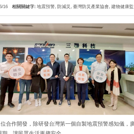
6/16
相關關鍵字:
地震預警
,
防減災
,
臺灣防災產業協會
,
建物健康監
單位合作開發，除研發台灣第一個自製地震預警感知儀，
週期，讓民眾生活更趨安全。