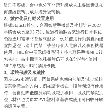
級刻不容緩。會中也分享門禁升級成功主要因素及如
何無縫接軌完成系統升級轉換。
2
、數位化及行動裝置應用
根據Statista報告，台灣智慧手機普及率預計在2027
年將會成長至93.7%，透過行動裝置來進行日常數位
憑證應用需求將會越來越多，例如使用行動裝置內建
虛擬憑證卡進出門禁，或登錄個人電腦以及事務機器
使用。HID會中展示虛擬憑證卡整合蘋果手機NFC錢
包功能，當手機電池耗盡時仍可以在5小時內使用
NFC來感應HID門禁讀卡機。
3
、環境保護及永續性
因為ESG永續議題，門禁系統也朝向節能及減少塑料
廢棄物產生的方向，例如讀卡機在一段時間沒有使用
時，會自動降低能源消耗以減少碳排，以及門禁識別
證卡材料也從原本PVC塑料漸漸改成使用可回收分解
的環保材質。