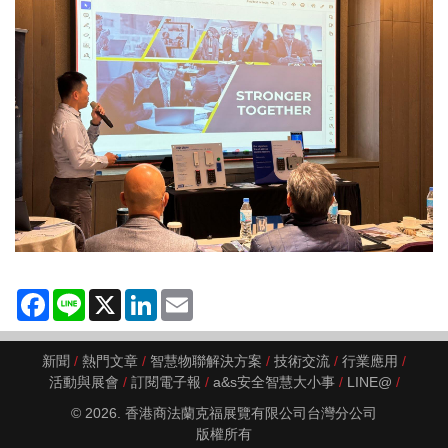
Facebook
Line
X
LinkedIn
Email
新聞
熱門文章
智慧物聯解決方案
技術交流
行業應用
活動與展會
訂閱電子報
a&s安全智慧大小事
LINE@
© 2026. 香港商法蘭克福展覽有限公司台灣分公司
版權所有