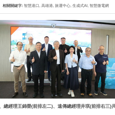
相關關鍵字:
智慧港口
,
高雄港
,
旅運中心
,
生成式AI
,
智慧微電網
、總經理王錦榮(前排左二)、遠傳總經理井琪(前排右三)