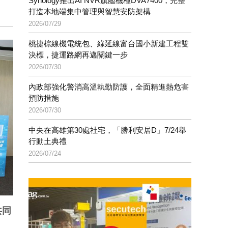
Synology推出AI NVR旗艦機種DVA7400，完整
打造本地端集中管理與智慧安防架構
2026/07/29
桃捷棕線機電統包、綠延線富台國小新建工程雙
決標，捷運路網再邁關鍵一步
2026/07/30
內政部強化警消高溫執勤防護，全面精進熱危害
預防措施
2026/07/30
中央在高雄第30處社宅，「勝利安居D」7/24舉
行動土典禮
2026/07/24
共同