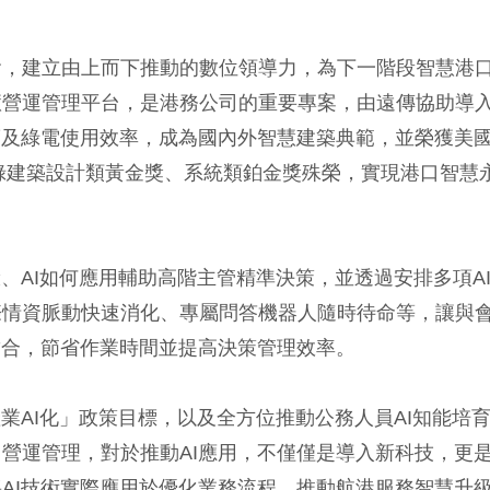
會，建立由上而下推動的數位領導力，為下一階段智慧港
慧營運管理平台，是港務公司的重要專案，由遠傳協助導
度及綠電使用效率，成為國內外智慧建築典範，並榮獲美
慧綠建築設計類黃金獎、系統類鉑金獎殊榮，實現港口智慧
、AI如何應用輔助高階主管精準決策，並透過安排多項A
際情資脈動快速消化、專屬問答機器人隨時待命等，讓與
結合，節省作業時間並提高決策管理效率。
業AI化」政策目標，以及全方位推動公務人員AI知能培
營運管理，對於推動AI應用，不僅僅是導入新科技，更
AI技術實際應用於優化業務流程，推動航港服務智慧升