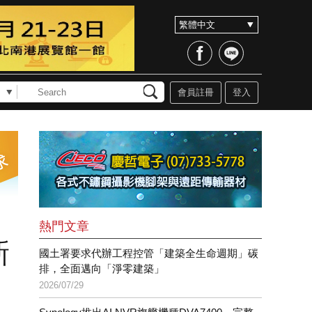
會員註冊
登入
熱門文章
新
國土署要求代辦工程控管「建築全生命週期」碳
排，全面邁向「淨零建築」
2026/07/29