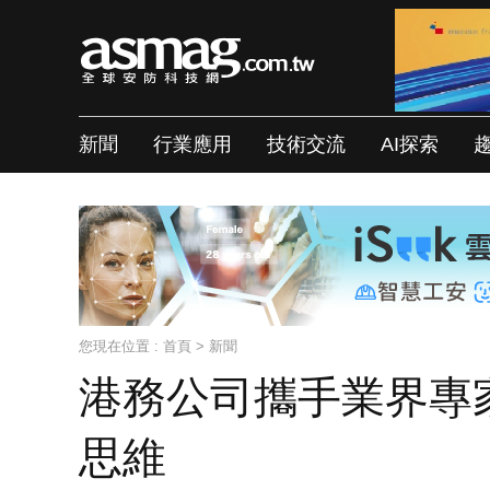
新聞
行業應用
技術交流
AI探索
您現在位置 :
首頁
>
新聞
港務公司攜手業界專
思維