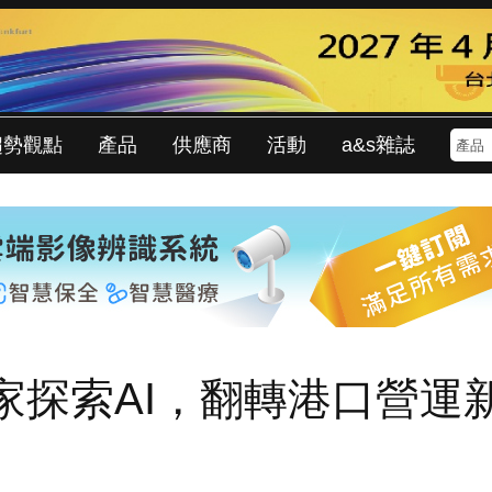
趨勢觀點
產品
供應商
活動
a&s雜誌
家探索AI，翻轉港口營運