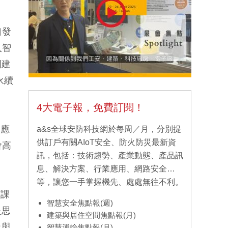
口發
入智
國建
永續
4大電子報，免費訂閱！
I應
a&s全球安防科技網於每周／月，分別提
供訂戶有關AIoT安全、防火防災最新資
會高
訊，包括：技術趨勢、產業動態、產品訊
息、解決方案、行業應用、網路安全…
等，讓您一手掌握機先、處處無往不利。
育課
智慧安全焦點報(週)
是思
建築與居住空間焦點報(月)
級與
智慧運輸焦點報(月)