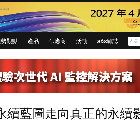
趨勢觀點
產品
供應商
活動
a&s雜誌
永續藍圖走向真正的永續