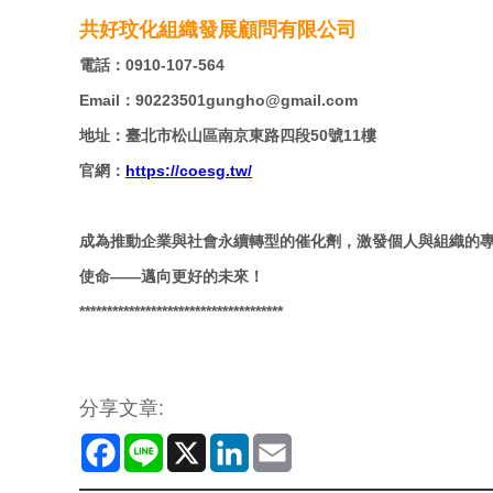
共好玟化組織發展顧問有限公司
電話：0910-107-564
Email：90223501gungho@gmail.com
地址：臺北市松山區南京東路四段50號11樓
官網：
https://coesg.tw/
成為推動企業與社會永續轉型的催化劑，激發個人與組織的
使命——邁向更好的未來！
*************************************
分享文章:
Facebook
Line
X
LinkedIn
Email