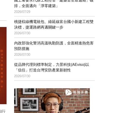
國土署要求代辦工程控管「建築全生命週期」碳
排，全面邁向「淨零建築」
2026/07/29
桃捷棕線機電統包、綠延線富台國小新建工程雙
決標，捷運路網再邁關鍵一步
2026/07/30
內政部強化警消高溫執勤防護，全面精進熱危害
預防措施
2026/07/30
從品牌代理到標準制定，力景科技(AEviso)以
「信任」打造台灣安防產業新韌性
2026/07/30
續行