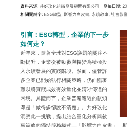
資料來源:
共好玟化組織發展顧問有限公司
發佈日期:
20
相關關鍵字:
ESG轉型
,
影響力白皮書
,
永續敘事
,
社會影
引言：ESG轉型，企業的下一步
如何走？
近年來，隨著全球對ESG議題的關注不
斷提升，企業從被動參與轉變為積極投
入永續發展的實踐階段。然而，儘管許
多企業已開始執行相關策略，仍面臨著
難以將實踐成效有效量化並清晰傳達的
困境。具體而言，企業普遍遭遇的瓶頸
即是「做得多卻說不清楚」。共好玟化
洞察此一挑戰，提出結合量化分析與敘
事策略的獨特服務模式—「影響力白皮書」，