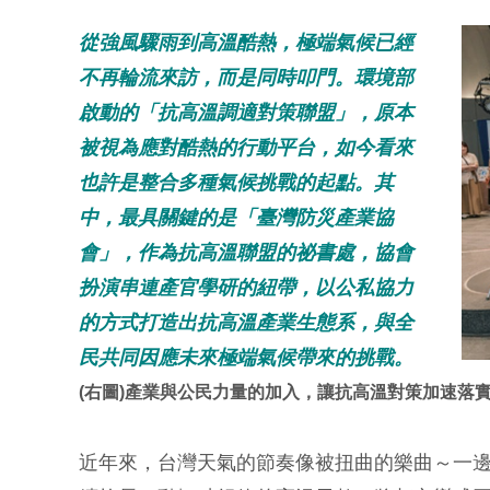
從強風驟雨到高溫酷熱，極端氣候已經
不再輪流來訪，而是同時叩門。環境部
啟動的「抗高溫調適對策聯盟」，原本
被視為應對酷熱的行動平台，如今看來
也許是整合多種氣候挑戰的起點。其
中，最具關鍵的是「臺灣防災產業協
會」，作為抗高溫聯盟的祕書處，協會
扮演串連產官學研的紐帶，以公私協力
的方式打造出抗高溫產業生態系，與全
民共同因應未來極端氣候帶來的挑戰。
(右圖)產業與公民力量的加入，讓抗高溫對策加速落
近年來，台灣天氣的節奏像被扭曲的樂曲～一邊