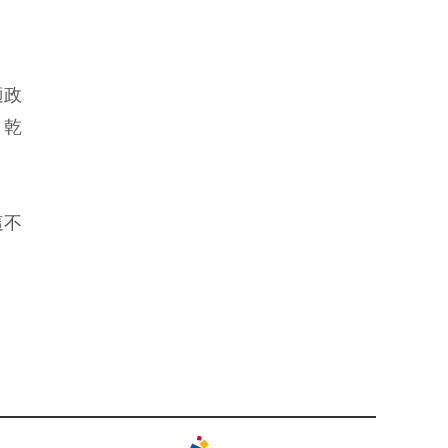
適政
、乾
這不