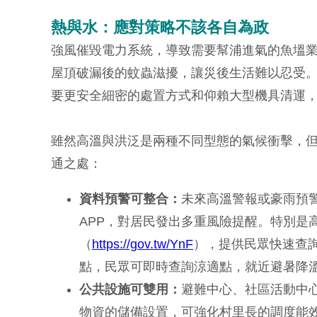
熱與水：應對策略不該各自為政
強風催毀電力系統，導致需要幫浦進氣的魚塭業
屋頂破漏後的蚊蟲滋擾，讓災後生活難以忍受
要更安全細密的處置方式和仰賴大型機具清運
雖然高溫與洪泛是兩種不同型態的氣候衝擊，
通之處：
資料預警可整合：
未來高溫警報或豪雨預
APP，對居民發出多重風險提醒。特別是高溫
（
https://gov.tw/YnF
），提供民眾快速查詢
點，民眾可即時查詢涼適點，就近避暑降
公共設施可雙用：
避難中心、社區活動中
物資的儲備設置，可強化村里長的調度能