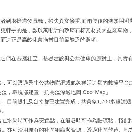
者到處搶購發電機，損失異常慘重;而雨停後的燠熱悶濕
。更棘手的是，數以萬噸計的致癌石棉瓦材及大型廢棄物
，而這正是高齡化農漁村目前最缺乏的選項。
但它們在基層社區、基礎建設與公共健康的應對上，其實
警，可以透過民生公共物聯網或氣象樂活這類的數據平台
，環境部建置「抗高溫涼適地圖 Cool Map」
。目前雙北及台南都已建置完成，共彙整1,700多處涼適
溫。
心在水災時可作為安置點，在避暑時可作為酷涼點，搭配
效。亦可沿用原有的社區組織與資源，透過社區營造、地