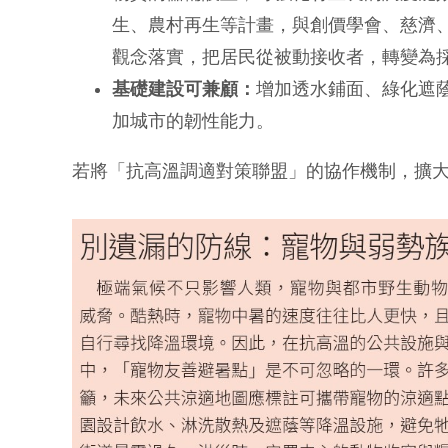
生、農村再生等計畫，與創價學會、慈濟
觀念落實，把居民從被動接收者，轉變為
基礎建設可兼顧：
增加透水鋪面、綠化遮
加城市的韌性能力。
若將「抗高溫調適對策聯盟」的協作機制，擴