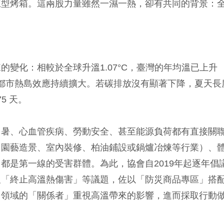
巨型烤箱。這兩股力量雖然一濕一熱，卻有共同的背景：
的變化：相較於全球升溫1.07°C，臺灣的年均溫已上升
，都市熱島效應持續擴大。若碳排放沒有顯著下降，夏天長
5 天。
中暑、心血管疾病、勞動安全、甚至能源負荷都有直接關
、園藝造景、室內裝修、柏油鋪設或鍋爐冶煉等行業）、
都是第一線的受害群體。為此，協會自2019年起逐年倡
及「終止高溫熱傷害」等議題，佐以「防災商品專區」搭
多領域的「關係者」重視高溫帶來的影響，進而採取行動