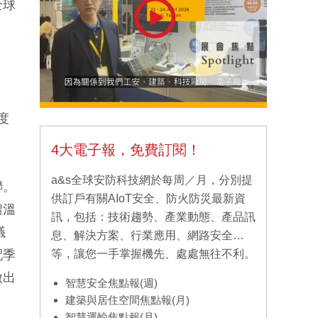
全球
度
4大電子報，免費訂閱！
a&s全球安防科技網於每周／月，分別提
聯。
供訂戶有關AIoT安全、防火防災最新資
體溫
訊，包括：技術趨勢、產業動態、產品訊
議
息、解決方案、行業應用、網路安全…
配季
等，讓您一手掌握機先、處處無往不利。
做出
智慧安全焦點報(週)
建築與居住空間焦點報(月)
智慧運輸焦點報(月)