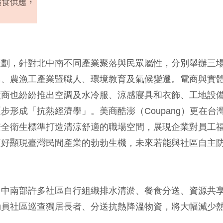
策劃，針對北中南不同產業聚落與民眾屬性，分別舉辦三
島、農漁工產業暨職人、環境教育及氣候變遷。電商與實
廠商也紛紛推出空調及水冷服、涼感寢具和衣飾、工地設
形成「抗熱經濟學」。美商酷澎（Coupang）更在台
安全衛生標準打造清涼舒適的職場空間，展現企業對員工
正好顯現臺灣民間產業的勃勃生機，未來若能與社區自主
，中南部許多社區自行組織排水清淤、餐食分送、資源共
動員社區巡查獨居長者、分送抗熱降溫物資，將大幅減少