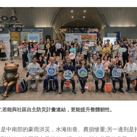
實;若能與社區自主防災計畫連結，更能提升整體韌性。
是中南部的豪雨洪災，水淹街巷、農損慘重;另一邊則是