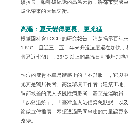
續拉長、動輒破紀錄的高溫天數，將都市變成
暖化帶來的大氣失衡。
高溫：夏天變得更長、更兇猛
根據國科會TCCIP的研究報告，清楚揭示百年來
1.6°C，且近三、五十年來升溫速度還在加快
將逼近七個月，36°C 以上的高溫日可能增加為7
熱浪的威脅不單是體感上的「不舒服」，它與
尤其是獨居長者、高溫環境工作者（建築工地
調節較差的病人或慢性病患者，甚至是運動員，
「熱島退燒」、「臺灣進入氣候緊急狀態」以
節做宣傳推廣，希望透過民間串連的力量讓更
改變。