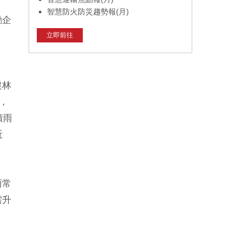
智慧防火防災趨勢報(月)
勵企
立即前往
農林
，
積雨
近
雨常
需升