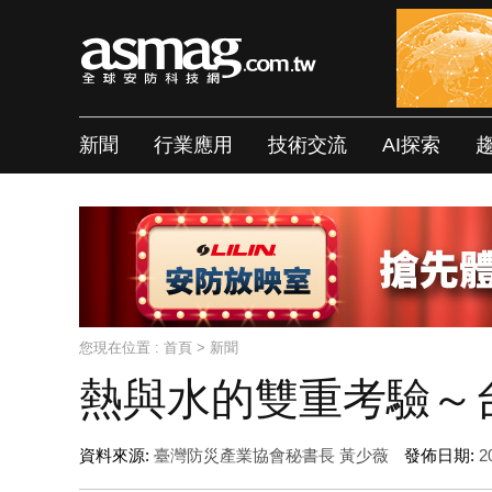
新聞
行業應用
技術交流
AI探索
您現在位置 :
首頁
>
新聞
熱與水的雙重考驗～
資料來源:
臺灣防災產業協會秘書長 黃少薇
發佈日期:
20