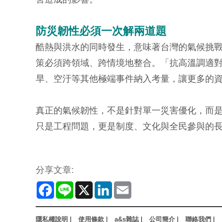
防災韌性必須一次解兩道題
酷熱與洪水的同時發生，意味著台灣的氣候挑
策必須跨領域、跨情境地整合。「抗高溫調適
旱、空汙等其他極端事件納入考量，讓更多的
真正的氣候韌性，不是針對單一災害優化，而
只是工程問題，更是制度、文化與全民參與的
分享文章:
Facebook
Line
X
LinkedIn
Email
隱私權說明
|
使用條款
|
a&s雜誌
|
公司簡介
|
聯絡我們
|