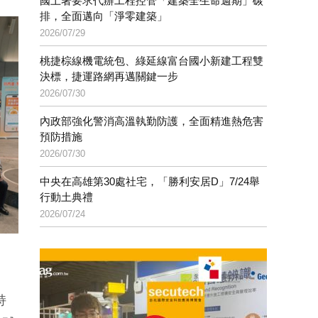
國土署要求代辦工程控管「建築全生命週期」碳
排，全面邁向「淨零建築」
2026/07/29
桃捷棕線機電統包、綠延線富台國小新建工程雙
決標，捷運路網再邁關鍵一步
2026/07/30
內政部強化警消高溫執勤防護，全面精進熱危害
預防措施
2026/07/30
中央在高雄第30處社宅，「勝利安居D」7/24舉
行動土典禮
2026/07/24
持