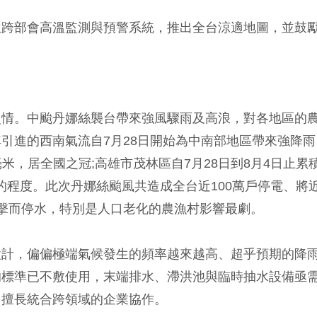
立跨部會高溫監測與預警系統，推出全台涼適地圖，並鼓
災情。中颱丹娜絲襲台帶來強風驟雨及高浪，對各地區的
引進的西南氣流自7月28日開始為中南部地區帶來強降雨
 毫米，居全國之冠;高雄市茂林區自7月28日到8月4日止累
災的程度。此次丹娜絲颱風共造成全台近100萬戶停電、將
受到衝擊而停水，特別是人口老化的農漁村影響最劇。
設計，偏偏極端氣候發生的頻率越來越高、超乎預期的降
的標準已不敷使用，末端排水、滯洪池與臨時抽水設備亟
，擅長統合跨領域的企業協作。