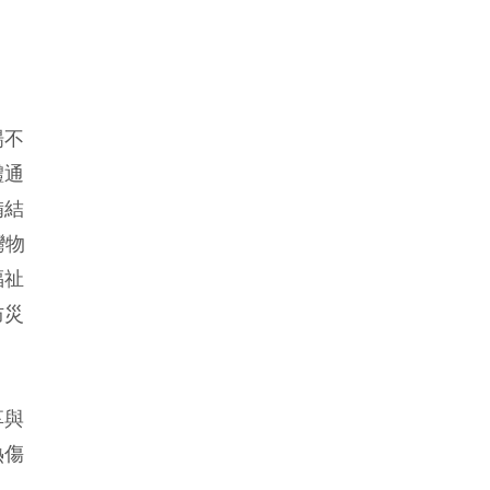
場不
體通
備結
灣物
福祉
防災
享與
熱傷