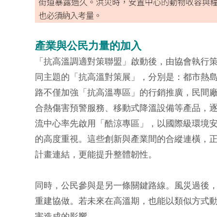
產業與公民力量的加入
「抗高溫調適對策聯盟」啟動後，由協會執行
同主題的「抗高溫對策展」，分別是：都市熱
路不僅加強「抗高溫專區」的行銷推廣，民間
合熱傷害預警服務、移動式降溫設備等產品，逐步
流中心率先啟用「酷涼專區」，以國際級環境
的高度重視。這些創新與產業間的合縱連橫，
計畫連結，更能提升整體韌性。
同時，公民參與是另一條關鍵路線。風災過後
重建協做。若未來在高溫期，也能以類似方式
害造成的影響。