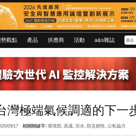
趨勢觀點
產品
供應商
活動
a&s雜誌
台灣極端氣候調適的下一
25/09/17
相關關鍵字:
環境部
,
高溫
,
洪水
,
防災韌性
,
公私協力