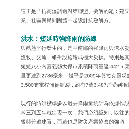
這正是「抗高溫調適對策聯盟」要解的題：建
業、社區與民間團體一起設計抗熱解方。
洪水：短延時強降雨的防線
與酷熱平行發生的，是中南部的強降雨與淹水
漁牧、交通、維生設施造成極大災損。特別是其
短短八小內嘉義縣太保市累積降雨量達 442.5
量更達到2786毫米，幾乎是2009年莫拉克風
3,500支電桿傾倒斷裂，約有7萬3,487戶
現行的防洪標準多以過去降雨量統計為依據作
常三到五年就出現一次，我們必須認知，以往
級與普遍建置，而這也是防災產業協會的強項